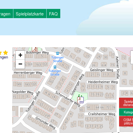
tragen
Spielplatzkarte
FAQ
+
ngen
−
Spielp
distan
Kateg
OSM S
plätz