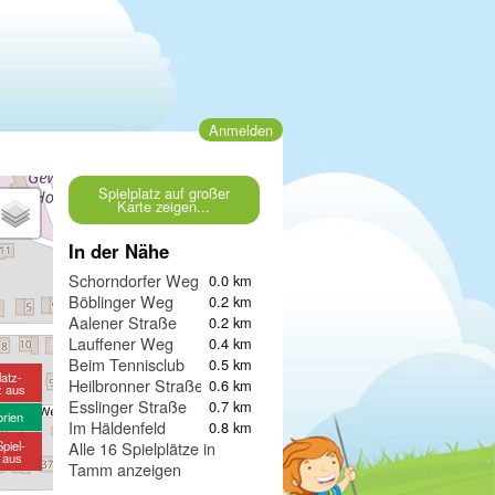
Anmelden
Spielplatz auf großer
Karte zeigen...
In der Nähe
Schorndorfer Weg
0.0 km
Böblinger Weg
0.2 km
Aalener Straße
0.2 km
Lauffener Weg
0.4 km
Beim Tennisclub
0.5 km
latz-
Heilbronner Straße
0.6 km
z aus
Esslinger Straße
0.7 km
orien
Im Häldenfeld
0.8 km
piel-
Alle 16 Spielplätze in
e aus
Tamm anzeigen