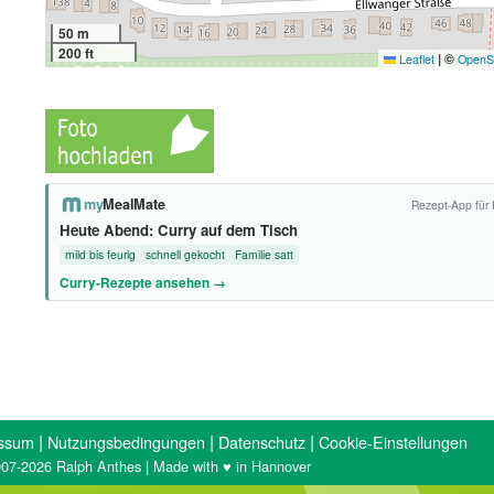
50 m
200 ft
|
©
Leaflet
OpenS
my
MealMate
Rezept-App für 
Heute Abend: Curry auf dem Tisch
mild bis feurig
schnell gekocht
Familie satt
Curry-Rezepte ansehen →
|
|
|
ssum
Nutzungsbedingungen
Datenschutz
Cookie-Einstellungen
07-2026 Ralph Anthes | Made with ♥ in Hannover