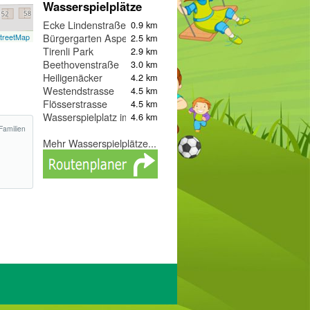
Wasserspielplätze
Ecke Lindenstraße, Brächterstraße
0.9 km
Bürgergarten Asperg
2.5 km
treetMap
Tirenli Park
2.9 km
Beethovenstraße
3.0 km
Heiligenäcker
4.2 km
Westendstrasse
4.5 km
Flösserstrasse
4.5 km
Wasserspielplatz im Blühenden Barock
4.6 km
Familien
Mehr Wasserspielplätze...