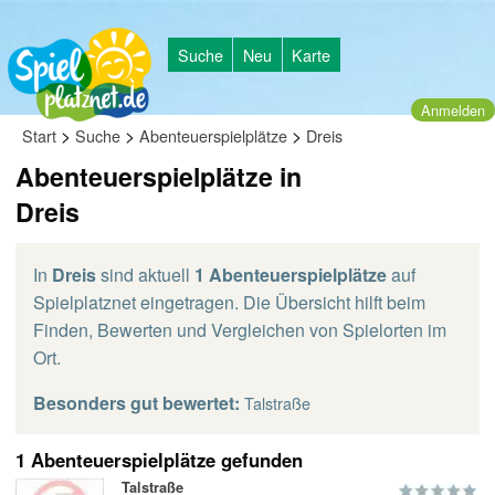
Suche
Neu
Karte
Anmelden
>
>
>
Start
Suche
Abenteuerspielplätze
Dreis
Abenteuerspielplätze in
Dreis
In
Dreis
sind aktuell
1 Abenteuerspielplätze
auf
Spielplatznet eingetragen. Die Übersicht hilft beim
Finden, Bewerten und Vergleichen von Spielorten im
Ort.
Besonders gut bewertet:
Talstraße
1 Abenteuerspielplätze gefunden
Talstraße