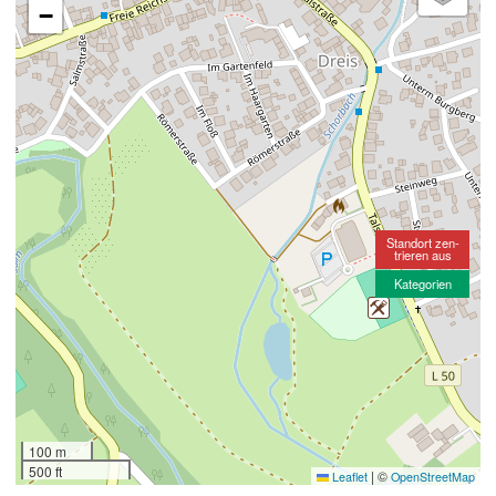
−
Standort zen-
trieren aus
Kategorien
100 m
500 ft
|
©
Leaflet
OpenStreetMap