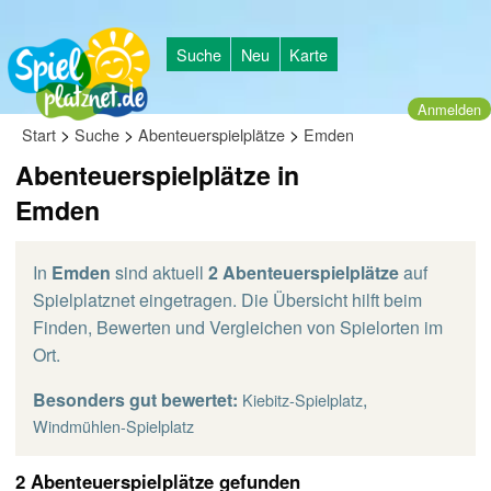
Suche
Neu
Karte
Anmelden
>
>
>
Start
Suche
Abenteuerspielplätze
Emden
Abenteuerspielplätze in
Emden
In
Emden
sind aktuell
2 Abenteuerspielplätze
auf
Spielplatznet eingetragen. Die Übersicht hilft beim
Finden, Bewerten und Vergleichen von Spielorten im
Ort.
Besonders gut bewertet:
,
Kiebitz-Spielplatz
Windmühlen-Spielplatz
2 Abenteuerspielplätze gefunden