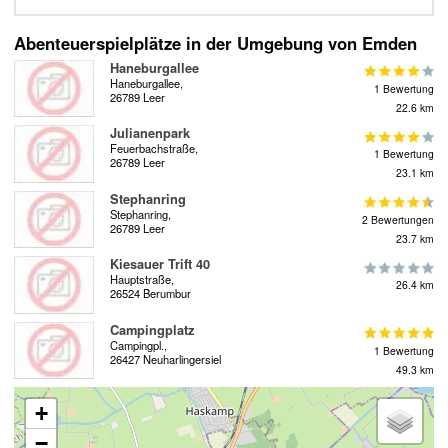
Abenteuerspielplätze in der Umgebung von Emden
Haneburgallee
Haneburgallee,
1 Bewertung
26789 Leer
22.6 km
Julianenpark
Feuerbachstraße,
1 Bewertung
26789 Leer
23.1 km
Stephanring
Stephanring,
2 Bewertungen
26789 Leer
23.7 km
Kiesauer Trift 40
Hauptstraße,
26.4 km
26524 Berumbur
Campingplatz
Campingpl.,
1 Bewertung
26427 Neuharlingersiel
49.3 km
+
−