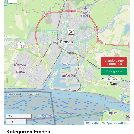
Standort zen-
trieren aus
Kategorien
2 km
1 mi
|
©
Leaflet
OpenStreetMap
Kategorien Emden