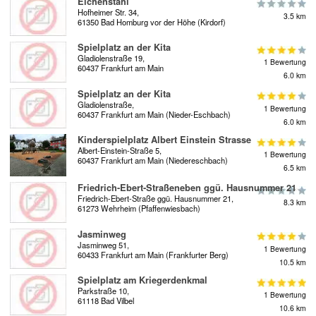
Eichenstahl
Hofheimer Str. 34,
3.5 km
61350 Bad Homburg vor der Höhe (Kirdorf)
Spielplatz an der Kita
Gladiolenstraße 19,
1 Bewertung
60437 Frankfurt am Main
6.0 km
Spielplatz an der Kita
Gladiolenstraße,
1 Bewertung
60437 Frankfurt am Main (Nieder-Eschbach)
6.0 km
Kinderspielplatz Albert Einstein Strasse
Albert-Einstein-Straße 5,
1 Bewertung
60437 Frankfurt am Main (Niedereschbach)
6.5 km
Friedrich-Ebert-Straßeneben ggü. Hausnummer 21
Friedrich-Ebert-Straße ggü. Hausnummer 21,
8.3 km
61273 Wehrheim (Pfaffenwiesbach)
Jasminweg
Jasminweg 51,
1 Bewertung
60433 Frankfurt am Main (Frankfurter Berg)
10.5 km
Spielplatz am Kriegerdenkmal
Parkstraße 10,
1 Bewertung
61118 Bad Vilbel
10.6 km