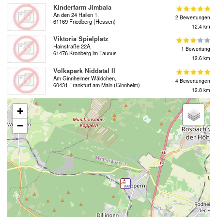
Kinderfarm Jimbala
An den 24 Hallen 1,
2 Bewertungen
61169 Friedberg (Hessen)
12.4 km
Viktoria Spielplatz
Hainstraße 22A,
1 Bewertung
61476 Kronberg im Taunus
12.6 km
Volkspark Niddatal II
Am Ginnheimer Wäldchen,
4 Bewertungen
60431 Frankfurt am Main (Ginnheim)
12.8 km
+
−