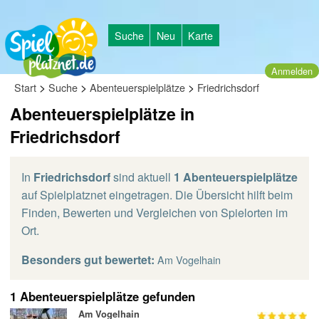
Suche
Neu
Karte
Anmelden
>
>
>
Start
Suche
Abenteuerspielplätze
Friedrichsdorf
Abenteuerspielplätze in
Friedrichsdorf
In
Friedrichsdorf
sind aktuell
1 Abenteuerspielplätze
auf Spielplatznet eingetragen. Die Übersicht hilft beim
Finden, Bewerten und Vergleichen von Spielorten im
Ort.
Besonders gut bewertet:
Am Vogelhain
1 Abenteuerspielplätze gefunden
Am Vogelhain