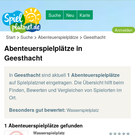
Suche
Neu
Karte
Anmelden
>
>
>
Start
Suche
Abenteuerspielplätze
Geesthacht
Abenteuerspielplätze in
Geesthacht
In
Geesthacht
sind aktuell
1 Abenteuerspielplätze
auf Spielplatznet eingetragen. Die Übersicht hilft beim
Finden, Bewerten und Vergleichen von Spielorten im
Ort.
Besonders gut bewertet:
Wasserspielplatz
1 Abenteuerspielplätze gefunden
Wasserspielplatz