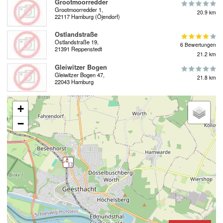
Grootmoorredder
Grootmoorredder 1,
20.9 km
22117 Hamburg (Öjendorf)
Ostlandstraße
Ostlandstraße 19,
6 Bewertungen
21391 Reppenstedt
21.2 km
Gleiwitzer Bogen
Gleiwitzer Bogen 47,
21.8 km
22043 Hamburg
+
−