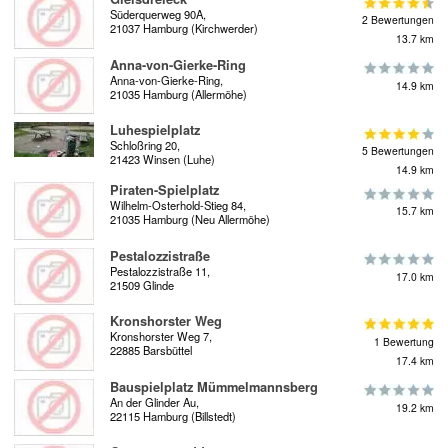
Süderquerweg 90A,
2 Bewertungen
21037 Hamburg (Kirchwerder)
13.7 km
Anna-von-Gierke-Ring
Anna-von-Gierke-Ring,
14.9 km
21035 Hamburg (Allermöhe)
Luhespielplatz
Schloßring 20,
5 Bewertungen
21423 Winsen (Luhe)
14.9 km
Piraten-Spielplatz
Wilhelm-Osterhold-Stieg 84,
15.7 km
21035 Hamburg (Neu Allermöhe)
Pestalozzistraße
Pestalozzistraße 11,
17.0 km
21509 Glinde
Kronshorster Weg
Kronshorster Weg 7,
1 Bewertung
22885 Barsbüttel
17.4 km
Bauspielplatz Mümmelmannsberg
An der Glinder Au,
19.2 km
22115 Hamburg (Billstedt)