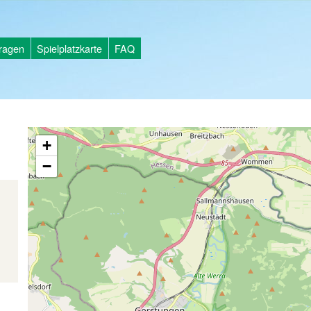
tragen
Spielplatzkarte
FAQ
+
−