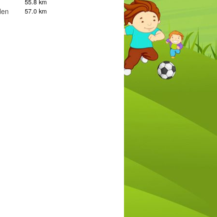
55.8 km
den
57.0 km