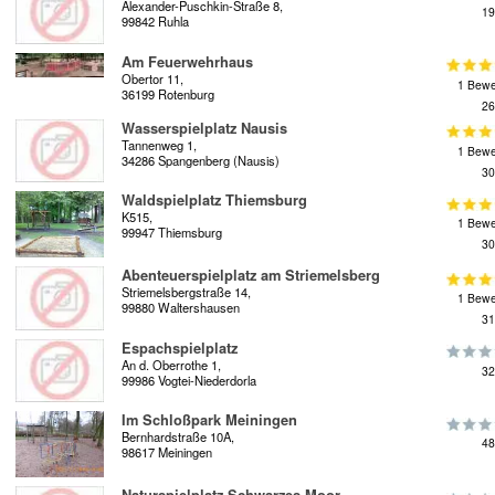
Alexander-Puschkin-Straße 8,
19
99842 Ruhla
Am Feuerwehrhaus
Obertor 11,
1 Bewe
36199 Rotenburg
26
Wasserspielplatz Nausis
Tannenweg 1,
1 Bewe
34286 Spangenberg (Nausis)
30
Waldspielplatz Thiemsburg
K515,
1 Bewe
99947 Thiemsburg
30
Abenteuerspielplatz am Striemelsberg
Striemelsbergstraße 14,
1 Bewe
99880 Waltershausen
31
Espachspielplatz
An d. Oberrothe 1,
32
99986 Vogtei-Niederdorla
Im Schloßpark Meiningen
Bernhardstraße 10A,
48
98617 Meiningen