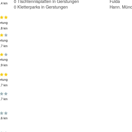
0 Tischtennisplatten in Gerstungen
Fulda
.4 km
0 Kletterparks in Gerstungen
Hann. Mün
rtung
.8 km
rtung
.7 km
rtung
.9 km
rtung
.7 km
.7 km
.6 km