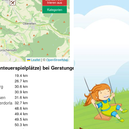
trieren aus
Kategorien
|
©
Leaflet
OpenStreetMap
nteuerspielplätze) bei Gerstungen
19.4 km
26.7 km
rg
30.6 km
g
30.9 km
sen
31.6 km
erdorla
32.7 km
48.6 km
49.4 km
49.5 km
50.3 km