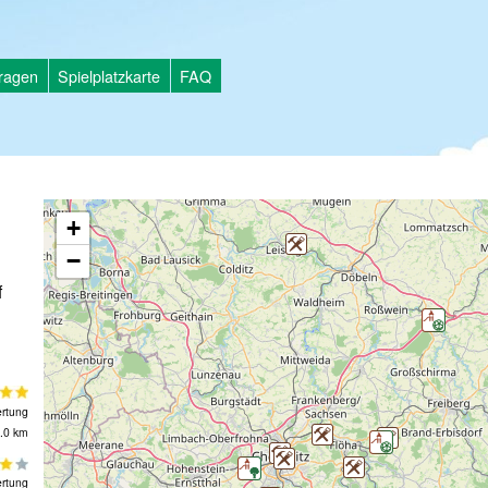
tragen
Spielplatzkarte
FAQ
+
−
f
rtung
.0 km
rtung