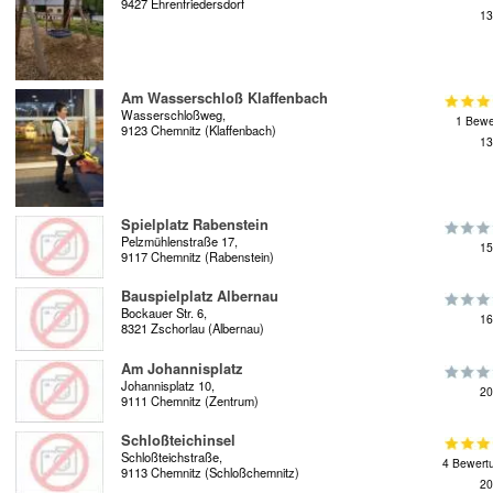
9427 Ehrenfriedersdorf
13
Am Wasserschloß Klaffenbach
Wasserschloßweg,
1 Bewe
9123 Chemnitz (Klaffenbach)
13
Spielplatz Rabenstein
Pelzmühlenstraße 17,
15
9117 Chemnitz (Rabenstein)
Bauspielplatz Albernau
Bockauer Str. 6,
16
8321 Zschorlau (Albernau)
Am Johannisplatz
Johannisplatz 10,
20
9111 Chemnitz (Zentrum)
Schloßteichinsel
Schloßteichstraße,
4 Bewert
9113 Chemnitz (Schloßchemnitz)
20