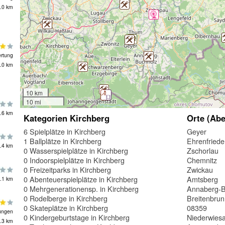
.0 km
rtung
.0 km
10 km
10 mi
.6 km
Kategorien Kirchberg
Orte (Abe
6 Spielplätze in Kirchberg
Geyer
1 Ballplätze in Kirchberg
Ehrenfriede
.4 km
0 Wasserspielplätze in Kirchberg
Zschorlau
0 Indoorspielplätze in Kirchberg
Chemnitz
0 Freizeitparks in Kirchberg
Zwickau
0 Abenteuerspielplätze in Kirchberg
Amtsberg
.1 km
0 Mehrgenerationensp. in Kirchberg
Annaberg-B
0 Rodelberge in Kirchberg
Breitenbru
0 Skateplätze in Kirchberg
08359
ungen
0 Kindergeburtstage in Kirchberg
Niederwies
.3 km