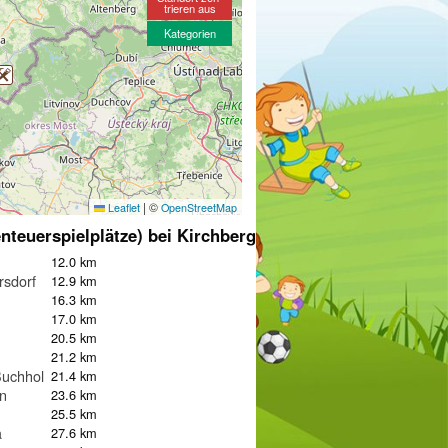
trieren aus
Kategorien
|
©
Leaflet
OpenStreetMap
nteuerspielplätze) bei Kirchberg
12.0 km
rsdorf
12.9 km
16.3 km
17.0 km
20.5 km
21.2 km
uchholz
21.4 km
nn
23.6 km
25.5 km
a
27.6 km