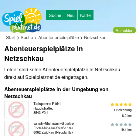
Suche
Neu
Karte
Anmelden
>
>
>
Start
Suche
Abenteuerspielplätze
Netzschkau
Abenteuerspielplätze in
Netzschkau
Leider sind keine Abenteuerspielplätze in Netzschkau
direkt auf Spielplatznet.de eingetragen.
Abenteuerspielplätze in der Umgebung von
Netzschkau
Talsperre Pöhl
Hauptstraße,
1 Bewertung
8543 Pöhl
8.2 km
Erich-Mühsam-Straße
Erich-Mühsam-Straße 189,
19.1 km
8062 Zwickau (Neuplanitz)