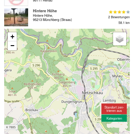
Hintere Höhe
Hintere Höhe,
2 Bewertungen
95213 Münchberg (Straas)
58.1 km
+
−
Standort zen-
trieren aus
Kategorien