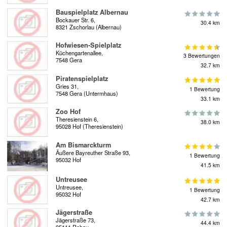
Bauspielplatz Albernau
Bockauer Str. 6,
30.4 km
8321 Zschorlau (Albernau)
Hofwiesen-Spielplatz
Küchengartenallee,
3 Bewertungen
7548 Gera
32.7 km
Piratenspielplatz
Gries 31,
1 Bewertung
7548 Gera (Untermhaus)
33.1 km
Zoo Hof
Theresienstein 6,
38.0 km
95028 Hof (Theresienstein)
Am Bismarckturm
Äußere Bayreuther Straße 93,
1 Bewertung
95032 Hof
41.5 km
Untreusee
Untreusee,
1 Bewertung
95032 Hof
42.7 km
Jägerstraße
Jägerstraße 73,
44.4 km
95111 Rehau