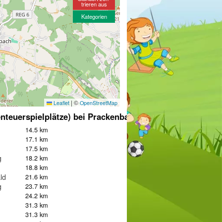
trieren aus
Kategorien
|
©
Leaflet
OpenStreetMap
nteuerspielplätze) bei Prackenbach
14.5 km
17.1 km
17.5 km
g
18.2 km
18.8 km
ld
21.6 km
g
23.7 km
24.2 km
31.3 km
31.3 km