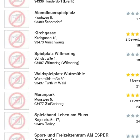
94336 Hunderdorf (Erenh)
Abendteuerspielplatz
Fischweg 8,
17
93489 Schorndorf
Kirchgasse
Kirchgasse 12,
2 Bewert
93473 Arnschwang
18
Spielplatz Willmering
Schulstraße 1,
18
93497 Willmering (Willmering)
Waldspielplatz Wutzmühle
Wutzmühlstraße 39,
1 Bewe
93437 Furth im Wald
21
Meranpark
Moosweg 5,
1 Bewe
93477 Gleißenberg
23
Spieleband Leben am Fluss
Regenstraße 17,
24
93426 Roding
Sport- und Freizeitzentrum AM ESPER
Regenstraße 8,