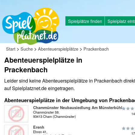
Spielplätze finden
Spielplatz ein
>
>
>
Start
Suche
Abenteuerspielplätze
Prackenbach
Abenteuerspielplätze in
Prackenbach
Leider sind keine Abenteuerspielplätze in Prackenbach direk
auf Spielplatznet.de eingetragen.
Abenteuerspielplätze in der Umgebung von Prackenba
Chammünster Neubausiedlung Am Münsterbühl
Chammünster 59,
14
93413 Cham (Chammünster)
Erenh
Ehren 41,
17