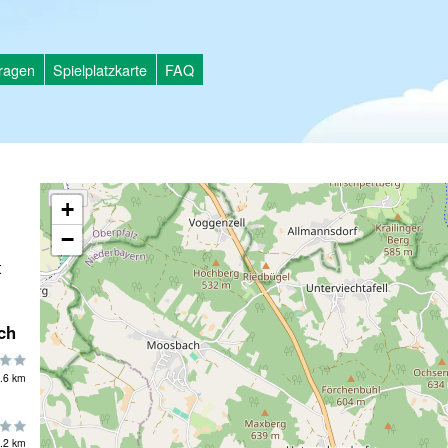
tragen
Spielplatzkarte
FAQ
+
−
t
ch
.6 km
.2 km