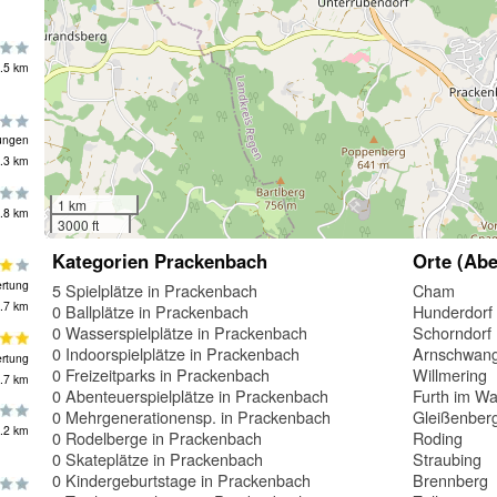
.5 km
ungen
.3 km
1 km
.8 km
3000 ft
Kategorien Prackenbach
Orte (Abe
rtung
5 Spielplätze in Prackenbach
Cham
.7 km
0 Ballplätze in Prackenbach
Hunderdorf
0 Wasserspielplätze in Prackenbach
Schorndorf
0 Indoorspielplätze in Prackenbach
Arnschwan
rtung
0 Freizeitparks in Prackenbach
Willmering
.7 km
0 Abenteuerspielplätze in Prackenbach
Furth im Wa
0 Mehrgenerationensp. in Prackenbach
Gleißenber
.2 km
0 Rodelberge in Prackenbach
Roding
0 Skateplätze in Prackenbach
Straubing
0 Kindergeburtstage in Prackenbach
Brennberg