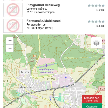
Playground Heckeweg
Lerchenstraße 9,
16.2 km
71701 Schwieberdingen
Forststraße/Moltkeareal
Forststraße 105,
16.8 km
70193 Stuttgart (West)
+
−
Standort zen-
trieren aus
Kategorien