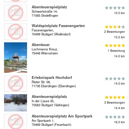
Abenteuerspielplatz
Schwertstraße 14,
10.0 km
71065 Sindelfingen
Waldspielplatz Fasanengarten
Fasanengarten,
2 Bewertungen
70499 Stuttgart (Weilimdorf)
13.2 km
Abenteuer
Lochmanns Kreuz,
1 Bewertung
75446 Wiernsheim
14.0 km
Erlebnispark Hochdorf
Rieter Str. 58,
14.0 km
71735 Eberdingen (Eberdingen)
Abenteuerspielplatz
In der Lüsse 35,
3 Bewertungen
70563 Stuttgart (Vaihingen)
14.4 km
Abenteuerspielplatz Am Sportpark
Am Sportpark 1,
16.0 km
70469 Stuttgart (Feuerbach)