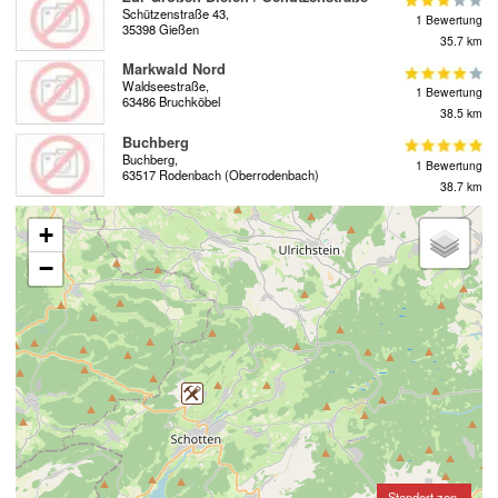
Schützenstraße 43,
1 Bewertung
35398 Gießen
35.7 km
Markwald Nord
Waldseestraße,
1 Bewertung
63486 Bruchköbel
38.5 km
Buchberg
Buchberg,
1 Bewertung
63517 Rodenbach (Oberrodenbach)
38.7 km
+
−
Standort zen-