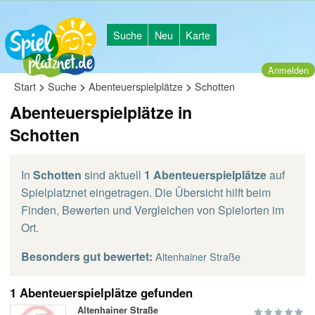
Suche
Neu
Karte
Anmelden
>
>
>
Start
Suche
Abenteuerspielplätze
Schotten
Abenteuerspielplätze in
Schotten
In
Schotten
sind aktuell
1 Abenteuerspielplätze
auf
Spielplatznet eingetragen. Die Übersicht hilft beim
Finden, Bewerten und Vergleichen von Spielorten im
Ort.
Besonders gut bewertet:
Altenhainer Straße
1 Abenteuerspielplätze gefunden
Altenhainer Straße