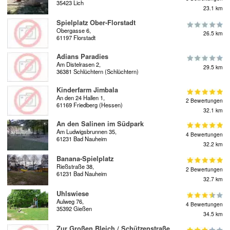
35423 Lich
23.1 km
Spielplatz Ober-Florstadt
Obergasse 6,
26.5 km
61197 Florstadt
Adians Paradies
Am Distelrasen 2,
29.5 km
36381 Schlüchtern (Schlüchtern)
Kinderfarm Jimbala
An den 24 Hallen 1,
2 Bewertungen
61169 Friedberg (Hessen)
32.1 km
An den Salinen im Südpark
Am Ludwigsbrunnen 35,
4 Bewertungen
61231 Bad Nauheim
32.2 km
Banana-Spielplatz
Rießstraße 38,
2 Bewertungen
61231 Bad Nauheim
32.7 km
Uhlswiese
Aulweg 76,
4 Bewertungen
35392 Gießen
34.5 km
Zur Großen Bleich / Schützenstraße