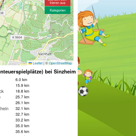
trieren aus
Kategorien
|
©
Leaflet
OpenStreetMap
nteuerspielplätze) bei Sinzheim
6.0 km
15.9 km
ck
18.8 km
e
25.7 km
26.1 km
hein
32.1 km
32.7 km
33.2 km
35.0 km
35.6 km