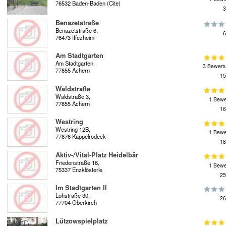
76532 Baden-Baden (Cite)
3
Benazetstraße
Benazetstraße 6,
6
76473 Iffezheim
Am Stadtgarten
Am Stadtgarten,
3 Bewert
77855 Achern
15
Waldstraße
Waldstraße 3,
1 Bewe
77855 Achern
16
Westring
Westring 12B,
1 Bewe
77876 Kappelrodeck
18
Aktiv-/Vital-Platz Heidelbär
Friedenstraße 16,
1 Bewe
75337 Enzklösterle
25
Im Stadtgarten II
Lohstraße 30,
26
77704 Oberkirch
Lützowspielplatz