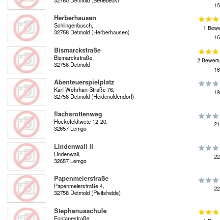
15
Herberhausen
Schlingenbusch,
1 Bewe
32758 Detmold (Herberhausen)
16
Bismarckstraße
Bismarckstraße,
2 Bewert
32756 Detmold
16
Abenteuerspielplatz
Karl-Wehrhan-Straße 76,
19
32758 Detmold (Heidenoldendorf)
flachsrottenweg
Hockefeldtwete 12-20,
21
32657 Lemgo
Lindenwall II
Lindenwall,
22
32657 Lemgo
Papenmeierstraße
Papenmeierstraße 4,
22
32758 Detmold (Pivitsheide)
Stephanusschule
Fontanestraße,