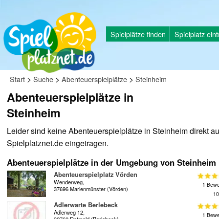
Spielplätze finden
Spielplatz ein
>
>
>
Start
Suche
Abenteuerspielplätze
Steinheim
Abenteuerspielplätze in
Steinheim
Leider sind keine Abenteuerspielplätze in Steinheim direkt au
Spielplatznet.de eingetragen.
Abenteuerspielplätze in der Umgebung von Steinheim
Abenteuerspielplatz Vörden
Wenderweg,
1 Bewe
37696 Marienmünster (Vörden)
10
Adlerwarte Berlebeck
Adlerweg 12,
1 Bewe
32760 Detmold (Berlebeck)