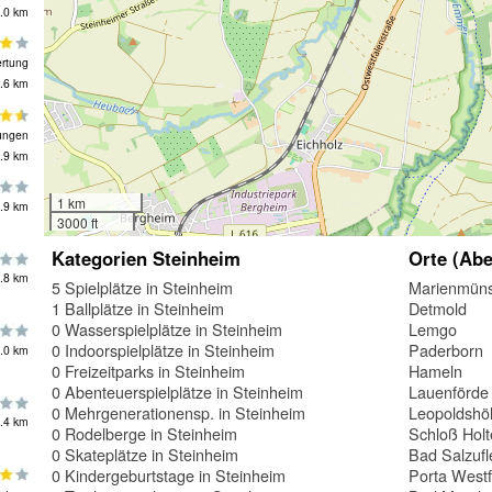
.0 km
rtung
.6 km
ungen
.9 km
1 km
.9 km
3000 ft
Kategorien Steinheim
Orte (Abe
.8 km
5 Spielplätze in Steinheim
Marienmüns
1 Ballplätze in Steinheim
Detmold
0 Wasserspielplätze in Steinheim
Lemgo
0 Indoorspielplätze in Steinheim
Paderborn
.0 km
0 Freizeitparks in Steinheim
Hameln
0 Abenteuerspielplätze in Steinheim
Lauenförde
0 Mehrgenerationensp. in Steinheim
Leopoldshö
.4 km
0 Rodelberge in Steinheim
Schloß Hol
0 Skateplätze in Steinheim
Bad Salzufl
0 Kindergeburtstage in Steinheim
Porta Westf