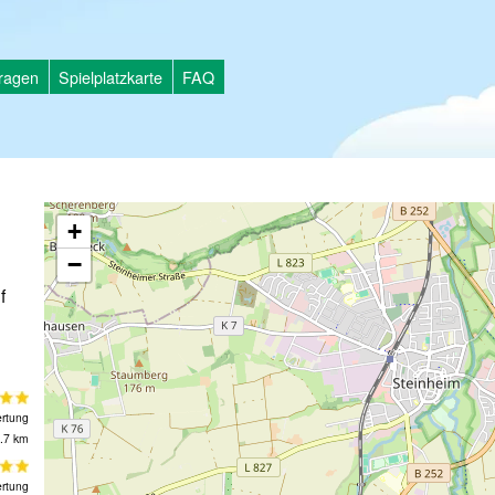
tragen
Spielplatzkarte
FAQ
+
−
f
rtung
.7 km
rtung