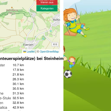
trieren aus
Kategorien
|
©
Leaflet
OpenStreetMap
nteuerspielplätze) bei Steinheim
ter
10.7 km
17.9 km
21.8 km
26.3 km
30.1 km
30.5 km
he
31.3 km
te-Stukenbrock
32.5 km
en
32.8 km
alica
42.9 km