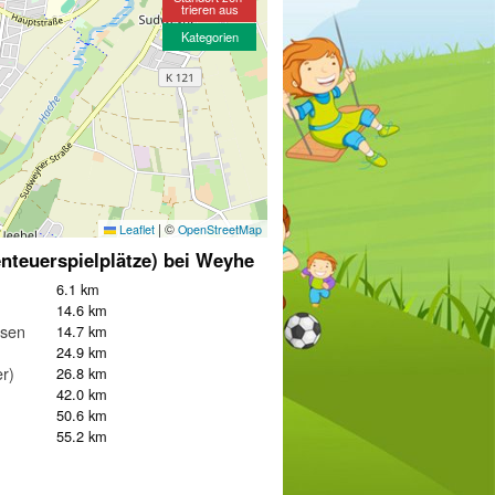
trieren aus
Kategorien
|
©
Leaflet
OpenStreetMap
nteuerspielplätze) bei Weyhe
6.1 km
14.6 km
usen
14.7 km
24.9 km
er)
26.8 km
42.0 km
50.6 km
55.2 km