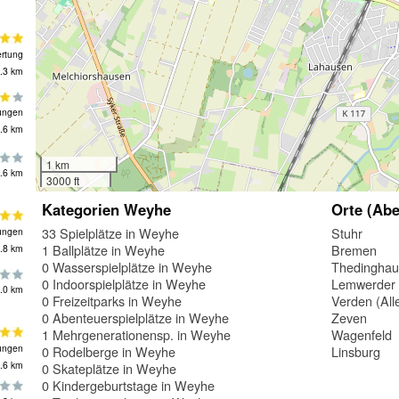
rtung
.3 km
ungen
.6 km
1 km
.6 km
3000 ft
Kategorien Weyhe
Orte (Abe
33 Spielplätze in Weyhe
Stuhr
ungen
1 Ballplätze in Weyhe
Bremen
.8 km
0 Wasserspielplätze in Weyhe
Thedingha
0 Indoorspielplätze in Weyhe
Lemwerder
.0 km
0 Freizeitparks in Weyhe
Verden (All
0 Abenteuerspielplätze in Weyhe
Zeven
1 Mehrgenerationensp. in Weyhe
Wagenfeld
ungen
0 Rodelberge in Weyhe
Linsburg
.6 km
0 Skateplätze in Weyhe
0 Kindergeburtstage in Weyhe