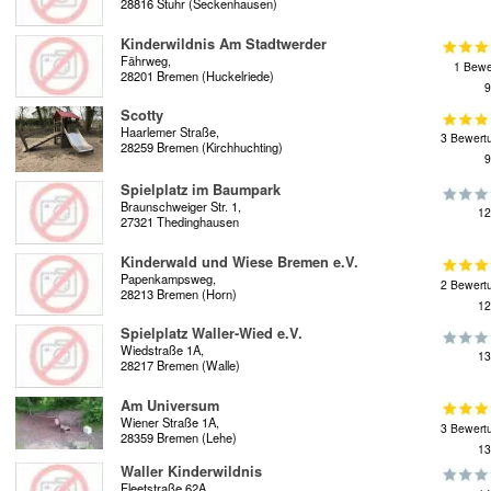
28816 Stuhr (Seckenhausen)
Kinderwildnis Am Stadtwerder
Fährweg,
1 Bewe
28201 Bremen (Huckelriede)
9
Scotty
Haarlemer Straße,
3 Bewert
28259 Bremen (Kirchhuchting)
9
Spielplatz im Baumpark
Braunschweiger Str. 1,
12
27321 Thedinghausen
Kinderwald und Wiese Bremen e.V.
Papenkampsweg,
2 Bewert
28213 Bremen (Horn)
12
Spielplatz Waller-Wied e.V.
Wiedstraße 1A,
13
28217 Bremen (Walle)
Am Universum
Wiener Straße 1A,
3 Bewert
28359 Bremen (Lehe)
13
Waller Kinderwildnis
Fleetstraße 62A,