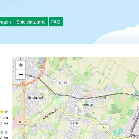
tragen
Spielplatzkarte
FAQ
+
−
rtung
.1 km
.1 km