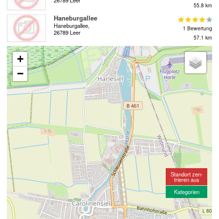
26789 Leer
55.8 km
Haneburgallee
Haneburgallee,
1 Bewertung
26789 Leer
57.1 km
+
−
Standort zen-
trieren aus
Kategorien