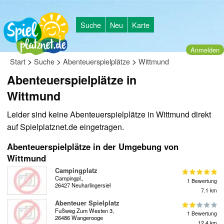
Suche
Neu
Karte
Anmelden
>
>
>
Start
Suche
Abenteuerspielplätze
Wittmund
Abenteuerspielplätze in
Wittmund
Leider sind keine Abenteuerspielplätze in Wittmund direkt
auf Spielplatznet.de eingetragen.
Abenteuerspielplätze in der Umgebung von
Wittmund
Campingplatz
Campingpl.,
1 Bewertung
26427 Neuharlingersiel
7.1 km
Abenteuer Spielplatz
Fußweg Zum Westen 3,
1 Bewertung
26486 Wangerooge
12.4 km