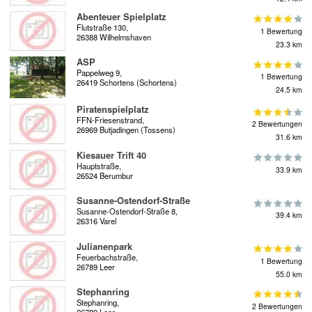
Abenteuer Spielplatz
Flutstraße 130,
1 Bewertung
26388 Wilhelmshaven
23.3 km
ASP
Pappelweg 9,
1 Bewertung
26419 Schortens (Schortens)
24.5 km
Piratenspielplatz
FFN-Friesenstrand,
2 Bewertungen
26969 Butjadingen (Tossens)
31.6 km
Kiesauer Trift 40
Hauptstraße,
33.9 km
26524 Berumbur
Susanne-Ostendorf-Straße
Susanne-Ostendorf-Straße 8,
39.4 km
26316 Varel
Julianenpark
Feuerbachstraße,
1 Bewertung
26789 Leer
55.0 km
Stephanring
Stephanring,
2 Bewertungen