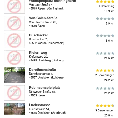
Waldspielplatz Bönninghardt
Von-Laer-Straße 4,
1 Bewertung
46519 Alpen (Bönninghardt)
10.9 km
Von-Galen-Straße
Von-Galen-Straße 26,
12.9 km
46519 Alpen
Buschacker
Buschacker 7,
18.6 km
46562 Voerde (Niederrhein)
Kiefernweg
Kiefernweg 20,
21.6 km
47495 Rheinberg (Budberg)
Dorotheenstraße
Dorotheenstrasse,
2 Bewertungen
46537 Dinslaken (Lohberg)
24.2 km
Robinsonspielplatz
Nimweger Straße 61,
25.2 km
47533 Kleve
Luchsstrasse
Luchsstraße 54,
3 Bewertungen
46535 Dinslaken (Averbruch)
25.8 km