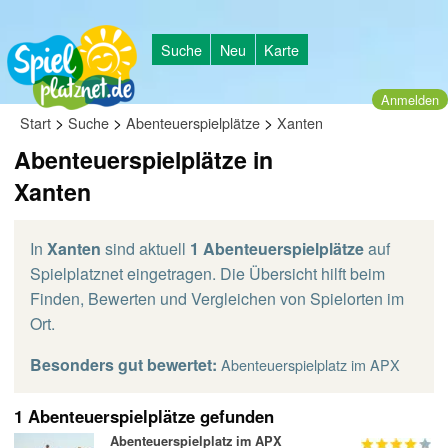
Suche
Neu
Karte
Anmelden
>
>
>
Start
Suche
Abenteuerspielplätze
Xanten
Abenteuerspielplätze in
Xanten
In
Xanten
sind aktuell
1 Abenteuerspielplätze
auf
Spielplatznet eingetragen. Die Übersicht hilft beim
Finden, Bewerten und Vergleichen von Spielorten im
Ort.
Besonders gut bewertet:
Abenteuerspielplatz im APX
1 Abenteuerspielplätze gefunden
Abenteuerspielplatz im APX