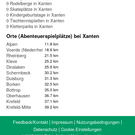
0 Rodelberge in Xanten
0 Skateplätze in Xanten
0 Kindergeburtstage in Xanten
0 Tischtennisplatten in Xanten
0 Kletterparks in Xanten
Orte (Abenteuerspielplätze) bei Xanten
Alpen
11.8 km
Voerde (Niederrhein)
18.6 km
Rheinberg
21.5 km
Kleve
25.2 km
Dinslaken
25.6 km
Schermbeck
30.2 km
Duisburg
31.3 km
Borken
32.5 km
Bottrop
35.0 km
Oberhausen
36.7 km
Krefeld
37.1 km
Krefeld-Mitte
39.2 km
|
|
|
Feedback/Kontakt
Impressum
Nutzungsbedingungen
|
Datenschutz
Cookie-Einstellungen