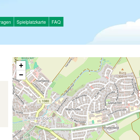
tragen
Spielplatzkarte
FAQ
+
−