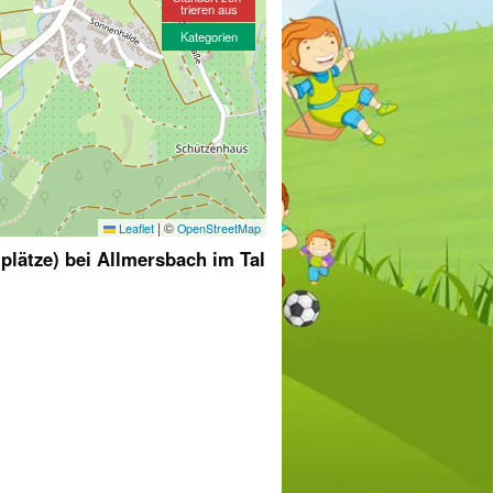
trieren aus
Kategorien
|
©
Leaflet
OpenStreetMap
lplätze) bei Allmersbach im Tal