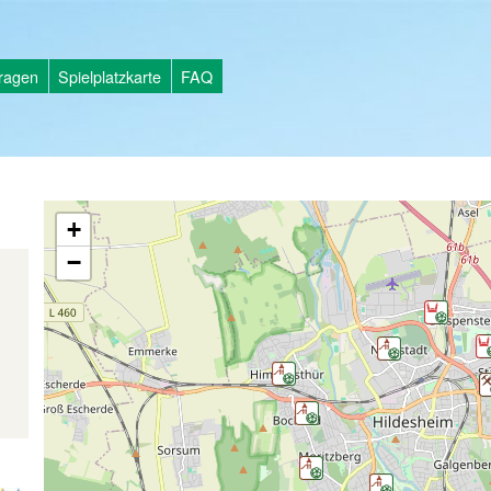
tragen
Spielplatzkarte
FAQ
+
−
d