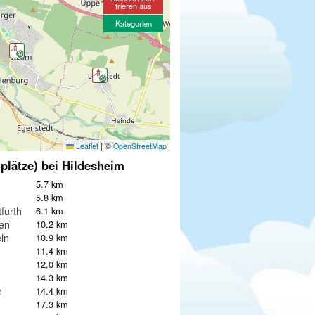
trieren aus
Kategorien
|
©
Leaflet
OpenStreetMap
lplätze) bei Hildesheim
5.7 km
5.8 km
furth
6.1 km
en
10.2 km
ln
10.9 km
11.4 km
12.0 km
14.3 km
n
14.4 km
17.3 km