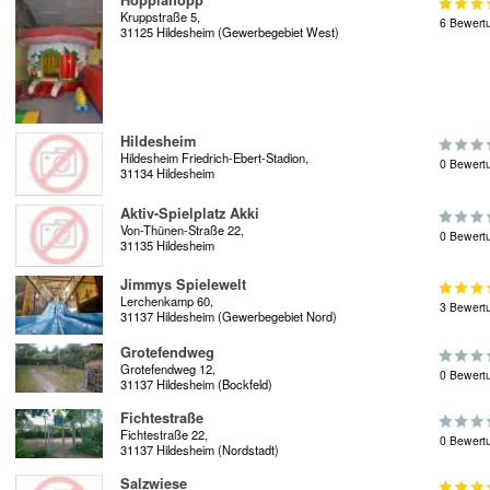
Hopplahopp
Kruppstraße 5,
6 Bewert
31125 Hildesheim (Gewerbegebiet West)
Hildesheim
Hildesheim Friedrich-Ebert-Stadion,
0 Bewert
31134 Hildesheim
Aktiv-Spielplatz Akki
Von-Thünen-Straße 22,
0 Bewert
31135 Hildesheim
Jimmys Spielewelt
Lerchenkamp 60,
3 Bewert
31137 Hildesheim (Gewerbegebiet Nord)
Grotefendweg
Grotefendweg 12,
0 Bewert
31137 Hildesheim (Bockfeld)
Fichtestraße
Fichtestraße 22,
0 Bewert
31137 Hildesheim (Nordstadt)
Salzwiese