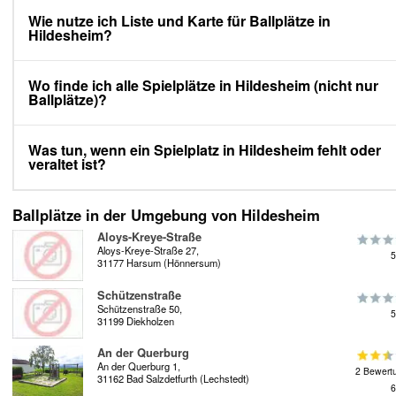
Wie nutze ich Liste und Karte für Ballplätze in
Hildesheim?
Wo finde ich alle Spielplätze in Hildesheim (nicht nur
Ballplätze)?
Was tun, wenn ein Spielplatz in Hildesheim fehlt oder
veraltet ist?
Ballplätze in der Umgebung von Hildesheim
Aloys-Kreye-Straße
Aloys-Kreye-Straße 27,
5
31177 Harsum (Hönnersum)
Schützenstraße
Schützenstraße 50,
5
31199 Diekholzen
An der Querburg
An der Querburg 1,
2 Bewert
31162 Bad Salzdetfurth (Lechstedt)
6