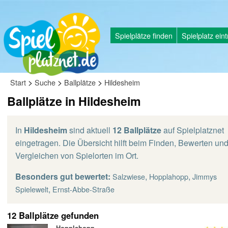
Spielplätze finden
Spielplatz ein
>
>
>
Start
Suche
Ballplätze
Hildesheim
Ballplätze in Hildesheim
In
Hildesheim
sind aktuell
12 Ballplätze
auf Spielplatznet
eingetragen. Die Übersicht hilft beim Finden, Bewerten un
Vergleichen von Spielorten im Ort.
Besonders gut bewertet:
,
,
Salzwiese
Hopplahopp
Jimmys
,
Spielewelt
Ernst-Abbe-Straße
12 Ballplätze gefunden