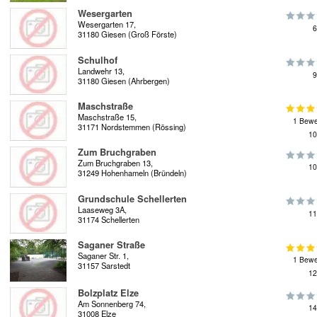
Wesergarten
Wesergarten 17,
6
31180 Giesen (Groß Förste)
Schulhof
Landwehr 13,
9
31180 Giesen (Ahrbergen)
Maschstraße
Maschstraße 15,
1 Bewe
31171 Nordstemmen (Rössing)
10
Zum Bruchgraben
Zum Bruchgraben 13,
10
31249 Hohenhameln (Bründeln)
Grundschule Schellerten
Laaseweg 3A,
11
31174 Schellerten
Saganer Straße
Saganer Str. 1,
1 Bewe
31157 Sarstedt
12
Bolzplatz Elze
Am Sonnenberg 74,
14
31008 Elze