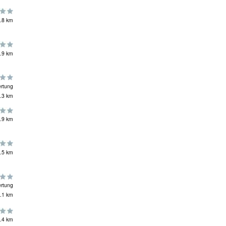
.8 km
.9 km
rtung
.3 km
.9 km
.5 km
rtung
.1 km
.4 km