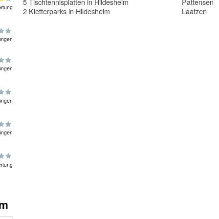
5 Tischtennisplatten in Hildesheim
Pattensen
rtung
2 Kletterparks in Hildesheim
Laatzen
ungen
ungen
ungen
ungen
rtung
im