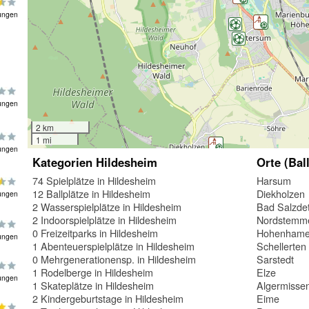
ungen
ungen
2 km
1 mi
ungen
Kategorien Hildesheim
Orte (Bal
74 Spielplätze in Hildesheim
Harsum
12 Ballplätze in Hildesheim
Diekholzen
ungen
2 Wasserspielplätze in Hildesheim
Bad Salzdet
2 Indoorspielplätze in Hildesheim
Nordstemm
0 Freizeitparks in Hildesheim
Hohenhame
ungen
1 Abenteuerspielplätze in Hildesheim
Schellerten
0 Mehrgenerationensp. in Hildesheim
Sarstedt
1 Rodelberge in Hildesheim
Elze
ungen
1 Skateplätze in Hildesheim
Algermisse
2 Kindergeburtstage in Hildesheim
Eime