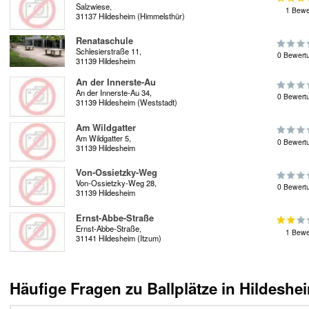
Salzwiese,
1 Bewe
31137 Hildesheim (Himmelsthür)
Renataschule
Schlesierstraße 11,
0 Bewert
31139 Hildesheim
An der Innerste-Au
An der Innerste-Au 34,
0 Bewert
31139 Hildesheim (Weststadt)
Am Wildgatter
Am Wildgatter 5,
0 Bewert
31139 Hildesheim
Von-Ossietzky-Weg
Von-Ossietzky-Weg 28,
0 Bewert
31139 Hildesheim
Ernst-Abbe-Straße
Ernst-Abbe-Straße,
1 Bewe
31141 Hildesheim (Itzum)
Häufige Fragen zu Ballplätze in Hildeshe