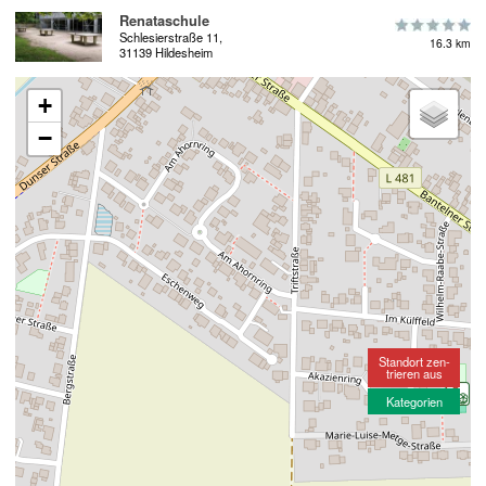
Renataschule
Schlesierstraße 11,
16.3 km
31139 Hildesheim
+
−
Standort zen-
trieren aus
Kategorien