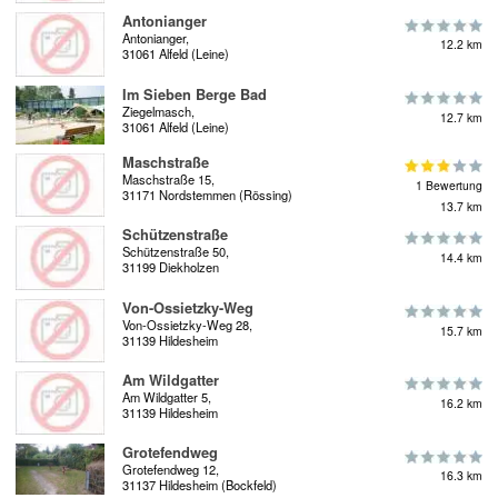
Antonianger
Antonianger,
12.2 km
31061 Alfeld (Leine)
Im Sieben Berge Bad
Ziegelmasch,
12.7 km
31061 Alfeld (Leine)
Maschstraße
Maschstraße 15,
1 Bewertung
31171 Nordstemmen (Rössing)
13.7 km
Schützenstraße
Schützenstraße 50,
14.4 km
31199 Diekholzen
Von-Ossietzky-Weg
Von-Ossietzky-Weg 28,
15.7 km
31139 Hildesheim
Am Wildgatter
Am Wildgatter 5,
16.2 km
31139 Hildesheim
Grotefendweg
Grotefendweg 12,
16.3 km
31137 Hildesheim (Bockfeld)