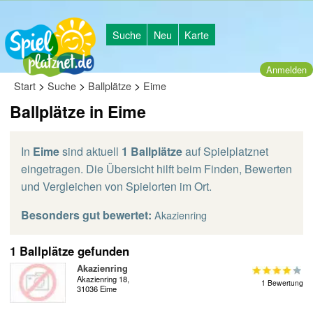
Suche
Neu
Karte
Anmelden
>
>
>
Start
Suche
Ballplätze
Eime
Ballplätze in Eime
In
Eime
sind aktuell
1 Ballplätze
auf Spielplatznet
eingetragen. Die Übersicht hilft beim Finden, Bewerten
und Vergleichen von Spielorten im Ort.
Besonders gut bewertet:
Akazienring
1 Ballplätze gefunden
Akazienring
Akazienring 18,
1 Bewertung
31036 Eime