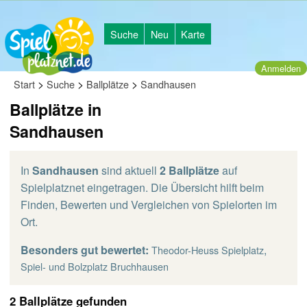
Suche
Neu
Karte
Anmelden
>
>
>
Start
Suche
Ballplätze
Sandhausen
Ballplätze in
Sandhausen
In
Sandhausen
sind aktuell
2 Ballplätze
auf
Spielplatznet eingetragen. Die Übersicht hilft beim
Finden, Bewerten und Vergleichen von Spielorten im
Ort.
Besonders gut bewertet:
,
Theodor-Heuss Spielplatz
Spiel- und Bolzplatz Bruchhausen
2 Ballplätze gefunden