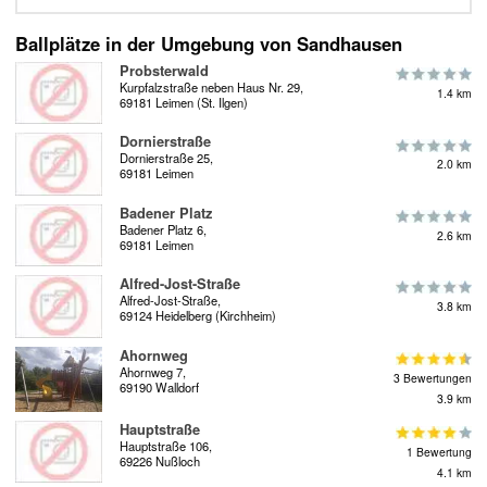
Ballplätze in der Umgebung von Sandhausen
Probsterwald
Kurpfalzstraße neben Haus Nr. 29,
1.4 km
69181 Leimen (St. Ilgen)
Dornierstraße
Dornierstraße 25,
2.0 km
69181 Leimen
Badener Platz
Badener Platz 6,
2.6 km
69181 Leimen
Alfred-Jost-Straße
Alfred-Jost-Straße,
3.8 km
69124 Heidelberg (Kirchheim)
Ahornweg
Ahornweg 7,
3 Bewertungen
69190 Walldorf
3.9 km
Hauptstraße
Hauptstraße 106,
1 Bewertung
69226 Nußloch
4.1 km