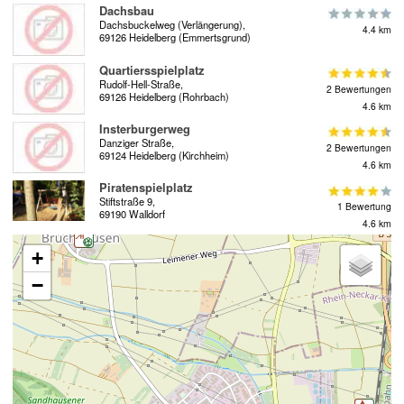
Dachsbau
Dachsbuckelweg (Verlängerung),
4.4 km
69126 Heidelberg (Emmertsgrund)
Quartiersspielplatz
Rudolf-Hell-Straße,
2 Bewertungen
69126 Heidelberg (Rohrbach)
4.6 km
Insterburgerweg
Danziger Straße,
2 Bewertungen
69124 Heidelberg (Kirchheim)
4.6 km
Piratenspielplatz
Stiftstraße 9,
1 Bewertung
69190 Walldorf
4.6 km
+
−