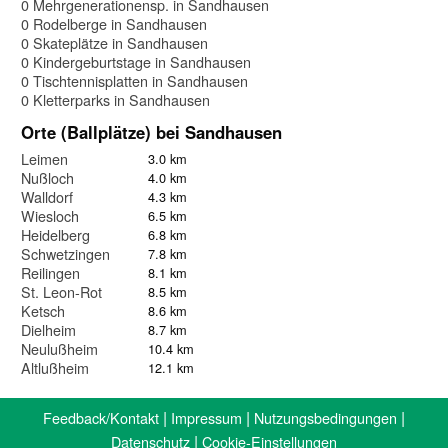
0 Mehrgenerationensp. in Sandhausen
0 Rodelberge in Sandhausen
0 Skateplätze in Sandhausen
0 Kindergeburtstage in Sandhausen
0 Tischtennisplatten in Sandhausen
0 Kletterparks in Sandhausen
Orte (Ballplätze) bei Sandhausen
Leimen
3.0 km
Nußloch
4.0 km
Walldorf
4.3 km
Wiesloch
6.5 km
Heidelberg
6.8 km
Schwetzingen
7.8 km
Reilingen
8.1 km
St. Leon-Rot
8.5 km
Ketsch
8.6 km
Dielheim
8.7 km
Neulußheim
10.4 km
Altlußheim
12.1 km
|
|
|
Feedback/Kontakt
Impressum
Nutzungsbedingungen
|
Datenschutz
Cookie-Einstellungen