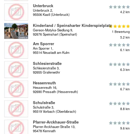
Unterbruck
Unterbruck 2,
4.2 km
95506 Kastl (Unterbruck)
Kinderland / Speinsharter Kinderspielplatz
Gereon-Motyka-Siedlung 9,
1 Bewertung
92676 Speinshart (Speinshart)
5.2 km
Am Sporrer
Am Sporrer 1,
6.1 km
95514 Neustadt am Kulm
Schlesierstraße
Schlesierstraße 3,
6.3 km
92655 Grafenwöhr
Hessenreuth
Hessenreuth 16,
6.7 km
92690 Pressath (Hessenreuth)
Schulstraße
Schulstraße 3,
8.8 km
95519 Vorbach (Oberbibrach)
Pfarrer-Arckhauer-Straße
Pfarrer-Arckhauer-Straße 13,
9.6 km
95478 Kemnath