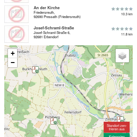
An der Kirche
Friedersreuth,
10.3 km
92690 Pressath (Friedersreuth)
Josef-Schraml-Straße
Josef-Schraml-Straße 6,
11.8 km
92681 Erbendorf
+
−
Standort zen-
trieren aus
Kategorien