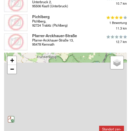
Unterbruck 2,
10.7 km
95506 Kastl (Unterbruck)
Pichlberg
Pichlberg,
1 Bewertung
92724 Trabitz (Pichlberg)
11.3 km
Pfarrer-Arckhauer-Straße
Pfarrer-Arckhauer-Straße 13,
12.7 km
95478 Kemnath
+
−
Standort zen-