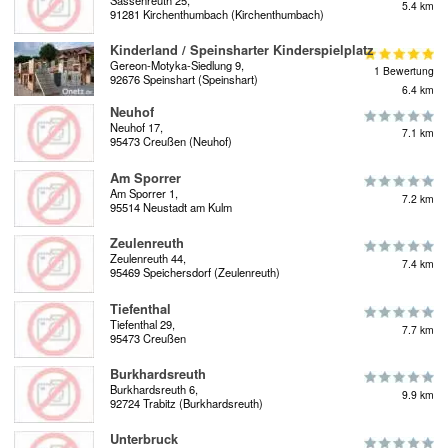
5.4 km
91281 Kirchenthumbach (Kirchenthumbach)
Kinderland / Speinsharter Kinderspielplatz
Gereon-Motyka-Siedlung 9,
1 Bewertung
92676 Speinshart (Speinshart)
6.4 km
Neuhof
Neuhof 17,
7.1 km
95473 Creußen (Neuhof)
Am Sporrer
Am Sporrer 1,
7.2 km
95514 Neustadt am Kulm
Zeulenreuth
Zeulenreuth 44,
7.4 km
95469 Speichersdorf (Zeulenreuth)
Tiefenthal
Tiefenthal 29,
7.7 km
95473 Creußen
Burkhardsreuth
Burkhardsreuth 6,
9.9 km
92724 Trabitz (Burkhardsreuth)
Unterbruck