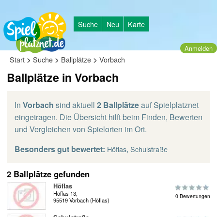
Suche
Neu
Karte
Anmelden
>
>
>
Start
Suche
Ballplätze
Vorbach
Ballplätze in Vorbach
In
Vorbach
sind aktuell
2 Ballplätze
auf Spielplatznet
eingetragen. Die Übersicht hilft beim Finden, Bewerten
und Vergleichen von Spielorten im Ort.
Besonders gut bewertet:
,
Höflas
Schulstraße
2 Ballplätze gefunden
Höflas
Höflas 13,
0 Bewertungen
95519 Vorbach (Höflas)