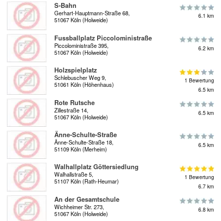
S-Bahn
Gerhart-Hauptmann-Straße 68,
6.1 km
51067 Köln (Holweide)
Fussballplatz Piccoloministraße
Piccoloministraße 395,
6.2 km
51067 Köln (Holweide)
Holzspielplatz
Schlebuscher Weg 9,
1 Bewertung
51061 Köln (Höhenhaus)
6.5 km
Rote Rutsche
Zillestraße 14,
6.5 km
51067 Köln (Holweide)
Änne-Schulte-Straße
Änne-Schulte-Straße 18,
6.5 km
51109 Köln (Merheim)
Walhallplatz Göttersiedlung
Walhallstraße 5,
1 Bewertung
51107 Köln (Rath-Heumar)
6.7 km
An der Gesamtschule
Wichheimer Str. 273,
6.8 km
51067 Köln (Holweide)