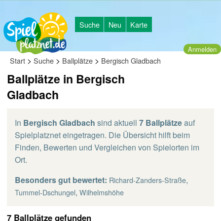
Suche
Neu
Karte
Anmelden
>
>
>
Start
Suche
Ballplätze
Bergisch Gladbach
Ballplätze in Bergisch
Gladbach
In
Bergisch Gladbach
sind aktuell
7 Ballplätze
auf
Spielplatznet eingetragen. Die Übersicht hilft beim
Finden, Bewerten und Vergleichen von Spielorten im
Ort.
Besonders gut bewertet:
,
Richard-Zanders-Straße
,
Tummel-Dschungel
Wilhelmshöhe
7 Ballplätze gefunden