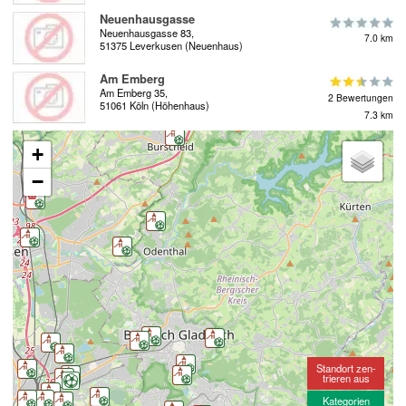
Neuenhausgasse
Neuenhausgasse 83,
7.0 km
51375 Leverkusen (Neuenhaus)
Am Emberg
Am Emberg 35,
2 Bewertungen
51061 Köln (Höhenhaus)
7.3 km
+
−
Standort zen-
trieren aus
Kategorien