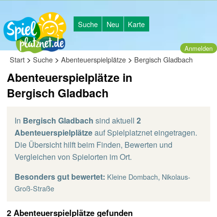
Suche
Neu
Karte
Anmelden
>
>
>
Start
Suche
Abenteuerspielplätze
Bergisch Gladbach
Abenteuerspielplätze in
Bergisch Gladbach
In
Bergisch Gladbach
sind aktuell
2
Abenteuerspielplätze
auf Spielplatznet eingetragen.
Die Übersicht hilft beim Finden, Bewerten und
Vergleichen von Spielorten im Ort.
Besonders gut bewertet:
,
Kleine Dombach
Nikolaus-
Groß-Straße
2 Abenteuerspielplätze gefunden