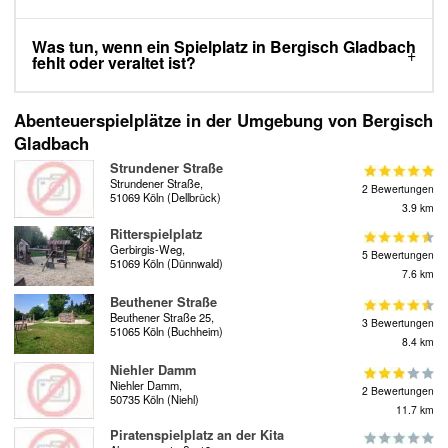
Was tun, wenn ein Spielplatz in Bergisch Gladbach
fehlt oder veraltet ist?
Abenteuerspielplätze in der Umgebung von Bergisch
Gladbach
Strundener Straße
Strundener Straße,
2 Bewertungen
51069 Köln (Dellbrück)
3.9 km
Ritterspielplatz
Gerbirgis-Weg,
5 Bewertungen
51069 Köln (Dünnwald)
7.6 km
Beuthener Straße
Beuthener Straße 25,
3 Bewertungen
51065 Köln (Buchheim)
8.4 km
Niehler Damm
Niehler Damm,
2 Bewertungen
50735 Köln (Niehl)
11.7 km
Piratenspielplatz an der Kita