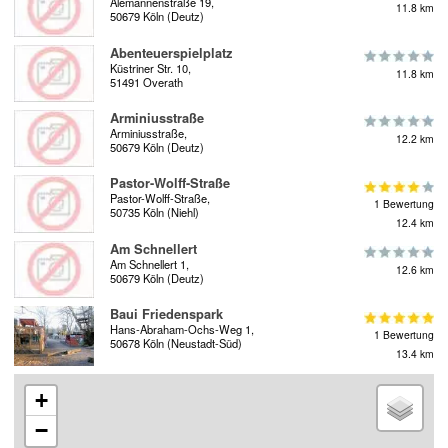
Alemannenstraße 19,
11.8 km
50679 Köln (Deutz)
Abenteuerspielplatz
Küstriner Str. 10,
11.8 km
51491 Overath
Arminiusstraße
Arminiusstraße,
12.2 km
50679 Köln (Deutz)
Pastor-Wolff-Straße
Pastor-Wolff-Straße,
1 Bewertung
50735 Köln (Niehl)
12.4 km
Am Schnellert
Am Schnellert 1,
12.6 km
50679 Köln (Deutz)
Baui Friedenspark
Hans-Abraham-Ochs-Weg 1,
1 Bewertung
50678 Köln (Neustadt-Süd)
13.4 km
+
−