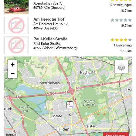
Abendrothstraße 7,
3 Bewertungen
50769 Köln (Seeberg)
16.7 km
Am Heerdter Hof
Am Heerdter Hof 15-17,
16.7 km
40549 Düsseldorf
Paul-Keller-Straße
Paul-Keller-Straße,
1 Bewertung
42553 Velbert (Wimmersberg)
17.3 km
+
−
Standort zen-