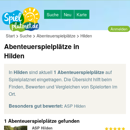
Suche
Neu
Karte
Anmelden
>
>
>
Start
Suche
Abenteuerspielplätze
Hilden
Abenteuerspielplätze in
Hilden
In
Hilden
sind aktuell
1 Abenteuerspielplätze
auf
Spielplatznet eingetragen. Die Übersicht hilft beim
Finden, Bewerten und Vergleichen von Spielorten im
Ort.
Besonders gut bewertet:
ASP Hilden
1 Abenteuerspielplätze gefunden
ASP Hilden