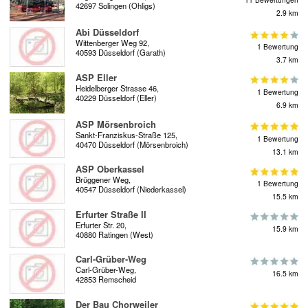
42697 Solingen (Ohligs)
2.9 km
Abi Düsseldorf
Wittenberger Weg 92,
1 Bewertung
40593 Düsseldorf (Garath)
3.7 km
ASP Eller
Heidelberger Strasse 46,
1 Bewertung
40229 Düsseldorf (Eller)
6.9 km
ASP Mörsenbroich
Sankt-Franziskus-Straße 125,
1 Bewertung
40470 Düsseldorf (Mörsenbroich)
13.1 km
ASP Oberkassel
Brüggener Weg,
1 Bewertung
40547 Düsseldorf (Niederkassel)
15.5 km
Erfurter Straße II
Erfurter Str. 20,
15.9 km
40880 Ratingen (West)
Carl-Grüber-Weg
Carl-Grüber-Weg,
16.5 km
42853 Remscheid
Der Bau Chorweiler