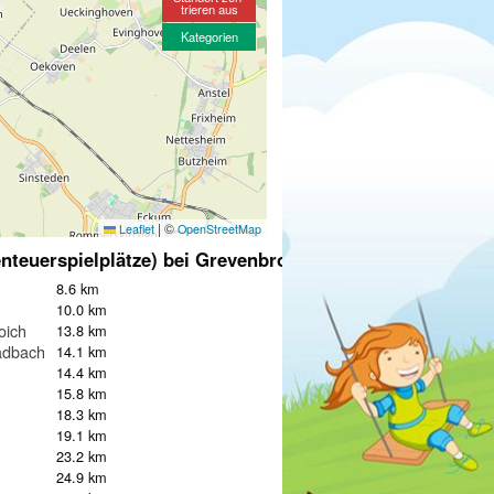
trieren aus
Kategorien
|
©
Leaflet
OpenStreetMap
nteuerspielplätze) bei Grevenbroich
8.6 km
10.0 km
oich
13.8 km
adbach
14.1 km
14.4 km
15.8 km
18.3 km
19.1 km
23.2 km
24.9 km