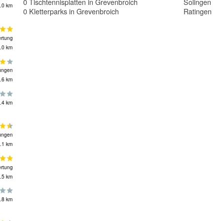
0 Tischtennisplatten in Grevenbroich
Solingen
.0 km
0 Kletterparks in Grevenbroich
Ratingen
rtung
.0 km
ungen
.6 km
.4 km
ungen
.1 km
rtung
.5 km
.8 km