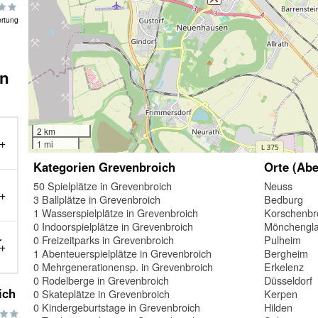
rtung
in
2 km
1 mi
Kategorien Grevenbroich
Orte (Abe
50 Spielplätze in Grevenbroich
Neuss
3 Ballplätze in Grevenbroich
Bedburg
1 Wasserspielplätze in Grevenbroich
Korschenbr
0 Indoorspielplätze in Grevenbroich
Mönchengl
0 Freizeitparks in Grevenbroich
Pulheim
r
1 Abenteuerspielplätze in Grevenbroich
Bergheim
0 Mehrgenerationensp. in Grevenbroich
Erkelenz
0 Rodelberge in Grevenbroich
Düsseldorf
ich
0 Skateplätze in Grevenbroich
Kerpen
0 Kindergeburtstage in Grevenbroich
Hilden