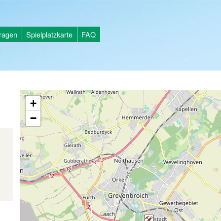
tragen
Spielplatzkarte
FAQ
+
−