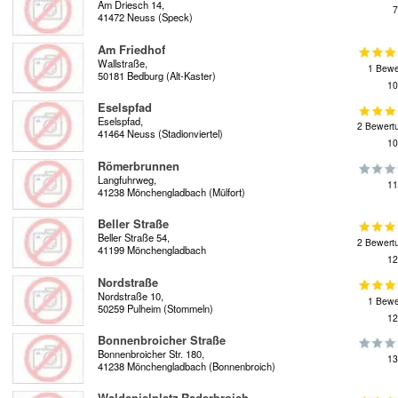
Am Driesch 14,
7
41472 Neuss (Speck)
Am Friedhof
Wallstraße,
1 Bewe
50181 Bedburg (Alt-Kaster)
10
Eselspfad
Eselspfad,
2 Bewert
41464 Neuss (Stadionviertel)
10
Römerbrunnen
Langfuhrweg,
11
41238 Mönchengladbach (Mülfort)
Beller Straße
Beller Straße 54,
2 Bewert
41199 Mönchengladbach
12
Nordstraße
Nordstraße 10,
1 Bewe
50259 Pulheim (Stommeln)
12
Bonnenbroicher Straße
Bonnenbroicher Str. 180,
13
41238 Mönchengladbach (Bonnenbroich)