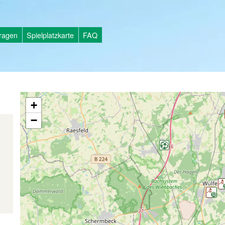
tragen
Spielplatzkarte
FAQ
+
−
d