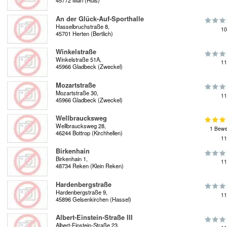
45772 Marl (Hüls)
An der Glück-Auf-Sporthalle
Hasselbruchstraße 8,
10
45701 Herten (Bertlich)
Winkelstraße
Winkelstraße 51A,
11
45966 Gladbeck (Zweckel)
Mozartstraße
Mozartstraße 30,
11
45966 Gladbeck (Zweckel)
Wellbraucksweg
Wellbraucksweg 28,
1 Bewe
46244 Bottrop (Kirchhellen)
11
Birkenhain
Birkenhain 1,
11
48734 Reken (Klein Reken)
Hardenbergstraße
Hardenbergstraße 9,
11
45896 Gelsenkirchen (Hassel)
Albert-Einstein-Straße III
Albert-Einstein-Straße 23,