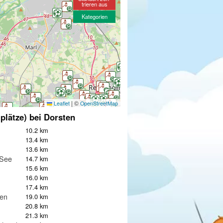
trieren aus
Kategorien
|
©
Leaflet
OpenStreetMap
lplätze) bei Dorsten
10.2 km
13.4 km
13.6 km
 See
14.7 km
15.6 km
16.0 km
17.4 km
hen
19.0 km
20.8 km
21.3 km