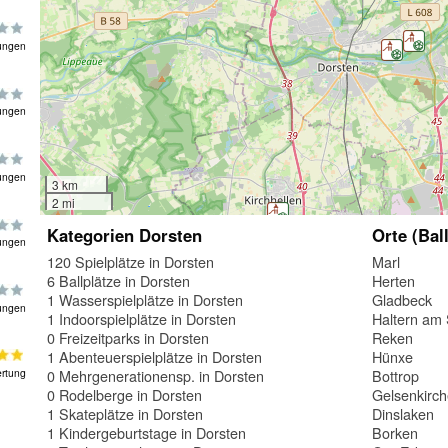
ungen
ungen
ungen
3 km
2 mi
Kategorien Dorsten
Orte (Bal
ungen
120 Spielplätze in Dorsten
Marl
6 Ballplätze in Dorsten
Herten
1 Wasserspielplätze in Dorsten
Gladbeck
ungen
1 Indoorspielplätze in Dorsten
Haltern am
0 Freizeitparks in Dorsten
Reken
1 Abenteuerspielplätze in Dorsten
Hünxe
0 Mehrgenerationensp. in Dorsten
Bottrop
rtung
0 Rodelberge in Dorsten
Gelsenkirc
1 Skateplätze in Dorsten
Dinslaken
1 Kindergeburtstage in Dorsten
Borken