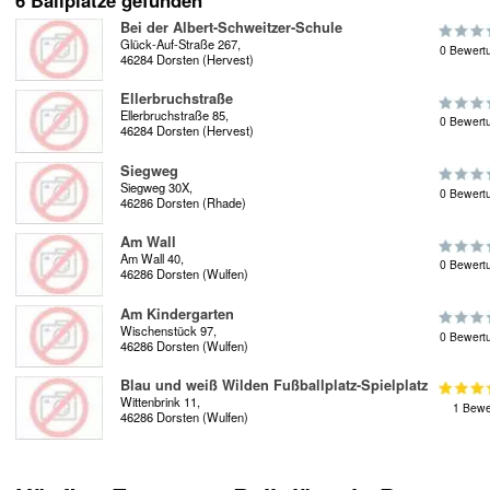
6 Ballplätze gefunden
Bei der Albert-Schweitzer-Schule
Glück-Auf-Straße 267,
0 Bewert
46284 Dorsten (Hervest)
Ellerbruchstraße
Ellerbruchstraße 85,
0 Bewert
46284 Dorsten (Hervest)
Siegweg
Siegweg 30X,
0 Bewert
46286 Dorsten (Rhade)
Am Wall
Am Wall 40,
0 Bewert
46286 Dorsten (Wulfen)
Am Kindergarten
Wischenstück 97,
0 Bewert
46286 Dorsten (Wulfen)
Blau und weiß Wilden Fußballplatz-Spielplatz
Wittenbrink 11,
1 Bewe
46286 Dorsten (Wulfen)