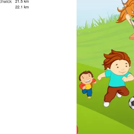
chwick
21.5 km
22.1 km