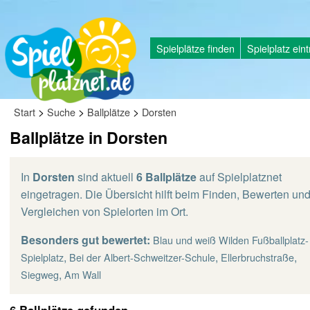
Spielplätze finden
Spielplatz ein
>
>
>
Start
Suche
Ballplätze
Dorsten
Ballplätze in Dorsten
In
Dorsten
sind aktuell
6 Ballplätze
auf Spielplatznet
eingetragen. Die Übersicht hilft beim Finden, Bewerten un
Vergleichen von Spielorten im Ort.
Besonders gut bewertet:
Blau und weiß Wilden Fußballplatz-
,
,
,
Spielplatz
Bei der Albert-Schweitzer-Schule
Ellerbruchstraße
,
Siegweg
Am Wall