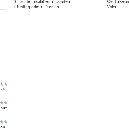
0 Tischtennisplatten in Dorsten
Oer-Erkens
1 Kletterparks in Dorsten
Velen
?
.7 km
.5 km
.6 km