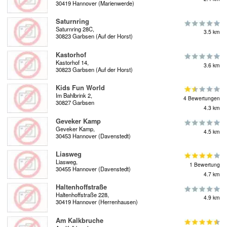
30419 Hannover (Marienwerde)
Saturnring
Saturnring 28C,
3.5 km
30823 Garbsen (Auf der Horst)
Kastorhof
Kastorhof 14,
3.6 km
30823 Garbsen (Auf der Horst)
Kids Fun World
Im Bahlbrink 2,
4 Bewertungen
30827 Garbsen
4.3 km
Geveker Kamp
Geveker Kamp,
4.5 km
30453 Hannover (Davenstedt)
Liasweg
Liasweg,
1 Bewertung
30455 Hannover (Davenstedt)
4.7 km
Haltenhoffstraße
Haltenhoffstraße 228,
4.9 km
30419 Hannover (Herrenhausen)
Am Kalkbruche