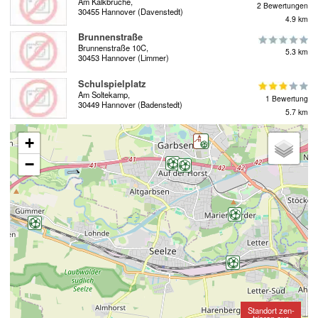
Am Kalkbruche,
2 Bewertungen
30455 Hannover (Davenstedt)
4.9 km
Brunnenstraße
Brunnenstraße 10C,
5.3 km
30453 Hannover (Limmer)
Schulspielplatz
Am Soltekamp,
1 Bewertung
30449 Hannover (Badenstedt)
5.7 km
+
−
Standort zen-
trieren aus