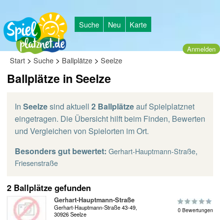
Suche
Neu
Karte
Anmelden
>
>
>
Start
Suche
Ballplätze
Seelze
Ballplätze in Seelze
In
Seelze
sind aktuell
2 Ballplätze
auf Spielplatznet
eingetragen. Die Übersicht hilft beim Finden, Bewerten
und Vergleichen von Spielorten im Ort.
Besonders gut bewertet:
,
Gerhart-Hauptmann-Straße
Friesenstraße
2 Ballplätze gefunden
Gerhart-Hauptmann-Straße
Gerhart-Hauptmann-Straße 43-49,
0 Bewertungen
30926 Seelze