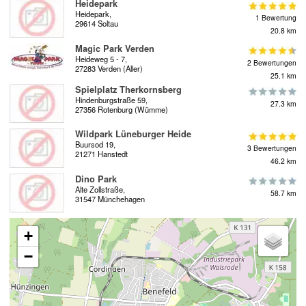
Heidepark
Heidepark,
1 Bewertung
29614 Soltau
20.8 km
Magic Park Verden
Heideweg 5 - 7,
2 Bewertungen
27283 Verden (Aller)
25.1 km
Spielplatz Therkornsberg
Hindenburgstraße 59,
27.3 km
27356 Rotenburg (Wümme)
Wildpark Lüneburger Heide
Buursod 19,
3 Bewertungen
21271 Hanstedt
46.2 km
Dino Park
Alte Zollstraße,
58.7 km
31547 Münchehagen
+
−