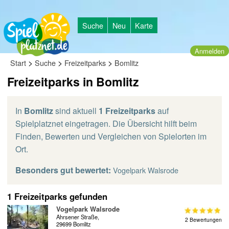
Suche
Neu
Karte
Anmelden
>
>
>
Start
Suche
Freizeitparks
Bomlitz
Freizeitparks in Bomlitz
In
Bomlitz
sind aktuell
1 Freizeitparks
auf
Spielplatznet eingetragen. Die Übersicht hilft beim
Finden, Bewerten und Vergleichen von Spielorten im
Ort.
Besonders gut bewertet:
Vogelpark Walsrode
1 Freizeitparks gefunden
Vogelpark Walsrode
Ahrsener Straße,
2 Bewertungen
29699 Bomlitz