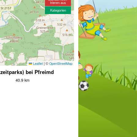
trieren aus
Kategorien
|
©
Leaflet
OpenStreetMap
izeitparks) bei Pfreimd
40.9 km