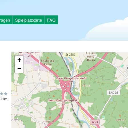
tragen
Spielplatzkarte
FAQ
+
−
.0 km