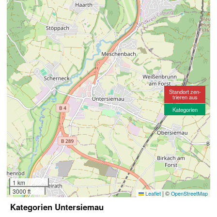
Standort zen-
trieren aus
Kategorien
1 km
3000 ft
|
©
Leaflet
OpenStreetMap
Kategorien Untersiemau