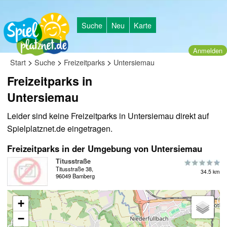
Suche
Neu
Karte
Anmelden
>
>
>
Start
Suche
Freizeitparks
Untersiemau
Freizeitparks in
Untersiemau
Leider sind keine Freizeitparks in Untersiemau direkt auf
Spielplatznet.de eingetragen.
Freizeitparks in der Umgebung von Untersiemau
Titusstraße
Titusstraße 38,
34.5 km
96049 Bamberg
+
−