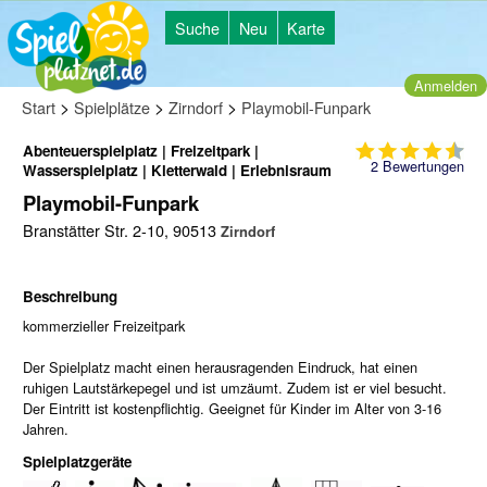
Suche
Neu
Karte
Anmelden
>
>
>
Start
Spielplätze
Zirndorf
Playmobil-Funpark
Abenteuerspielplatz | Freizeitpark |
2
Bewertungen
Wasserspielplatz | Kletterwald | Erlebnisraum
Playmobil-Funpark
Branstätter Str. 2-10, 90513
Zirndorf
Beschreibung
kommerzieller Freizeitpark
Der Spielplatz macht einen herausragenden Eindruck, hat einen
ruhigen Lautstärkepegel und ist umzäumt. Zudem ist er viel besucht.
Der Eintritt ist kostenpflichtig. Geeignet für Kinder im Alter von 3-16
Jahren.
Spielplatzgeräte