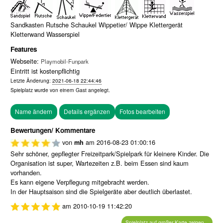
Sandkasten Rutsche Schaukel Wippetier/ Wippe Klettergerät
Kletterwand Wasserspiel
Features
Webseite:
Playmobil-Funpark
Eintritt ist kostenpflichtig
Letzte Änderung:
2021-06-18 22:44:46
Spielplatz wurde von einem
Gast
angelegt.
Fotos bearbeiten
Bewertungen/ Kommentare
von
am
2016-08-23 01:00:16
mh
Sehr schöner, gepflegter Freizeitpark/Spielpark für kleinere Kinder. Die
Organisation ist super, Wartezeiten z.B. beim Essen sind kaum
vorhanden.
Es kann eigene Verpflegung mitgebracht werden.
In der Hauptsaison sind die Spielgeräte aber deutlich überlastet.
am
2010-10-19 11:42:20
Spielplatz auf großer Karte zeigen...