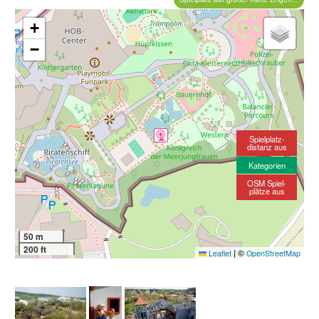
+
−
Spielplatz-
distanz aus
Kategorien
OSM Spiel-
plätze aus
50 m
200 ft
|
©
Leaflet
OpenStreetMap