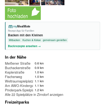
my
MealMate
Rezept-App für Familien
Backen mit den Kleinen
Mitbacken
Kuchen & Kekse
gemeinsam genießen
Backrezepte ansehen →
In der Nähe
Meißener Straße
0.6 km
Buchackerstraße
0.9 km
Keplerstraße
1.0 km
Fischerweg
1.0 km
Weltraumspielplatz
1.1 km
Am AWO-Kindergarten
1.1 km
Pinderpark-Spielplatz
1.2 km
Alle 22 Spielplätze in Zirndorf anzeigen
Freizeitparks