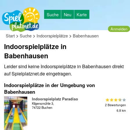
Suche
Neu
Karte
Anmelden
>
>
>
Start
Suche
Indoorspielplätze
Babenhausen
Indoorspielplätze in
Babenhausen
Leider sind keine Indoorspielplätze in Babenhausen direkt
auf Spielplatznet.de eingetragen.
Indoorspielplätze in der Umgebung von
Babenhausen
Indoorspielplatz Paradiso
Kilgensmühle 3,
2 Bewertungen
74722 Buchen
6.8 km