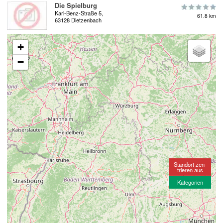
Die Spielburg
Karl-Benz-Straße 5,
61.8 km
63128 Dietzenbach
+
−
Standort zen-
trieren aus
Kategorien