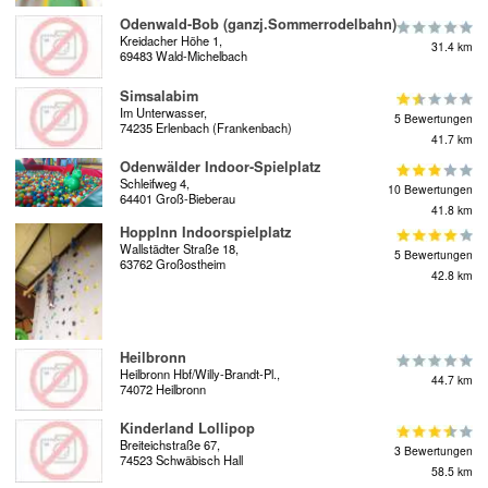
Odenwald-Bob (ganzj.Sommerrodelbahn)
Kreidacher Höhe 1,
31.4 km
69483 Wald-Michelbach
Simsalabim
Im Unterwasser,
5 Bewertungen
74235 Erlenbach (Frankenbach)
41.7 km
Odenwälder Indoor-Spielplatz
Schleifweg 4,
10 Bewertungen
64401 Groß-Bieberau
41.8 km
HoppInn Indoorspielplatz
Wallstädter Straße 18,
5 Bewertungen
63762 Großostheim
42.8 km
Heilbronn
Heilbronn Hbf/Willy-Brandt-Pl.,
44.7 km
74072 Heilbronn
Kinderland Lollipop
Breiteichstraße 67,
3 Bewertungen
74523 Schwäbisch Hall
58.5 km