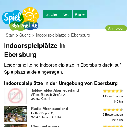
Suche
Neu
Karte
Anmelden
>
>
>
Start
Suche
Indoorspielplätze
Ebersburg
Indoorspielplätze in
Ebersburg
Leider sind keine Indoorspielplätze in Ebersburg direkt auf
Spielplatznet.de eingetragen.
Indoorspielplätze in der Umgebung von Ebersburg
Takka-Tukka Abenteuerland
Alfons-Schwab-Straße 2,
4 Bewertungen
36093 Künzell
10.5 km
Rudis Abenteuerland
Rother Kuppe 2,
2 Bewertungen
97647 Hausen (Roth)
22.5 km
Rhönräuberpark