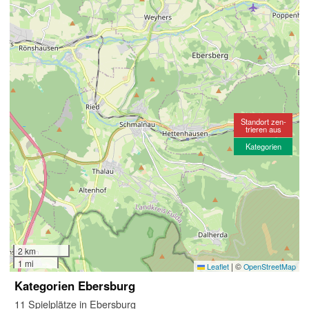
Standort zen-
trieren aus
Kategorien
2 km
1 mi
|
©
Leaflet
OpenStreetMap
Kategorien Ebersburg
11 Spielplätze in Ebersburg