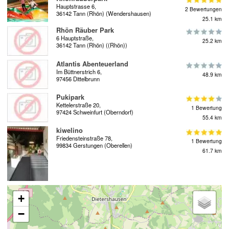
Hauptstrasse 6,
2 Bewertungen
36142 Tann (Rhön) (Wendershausen)
25.1 km
Rhön Räuber Park
6 Hauptstraße,
25.2 km
36142 Tann (Rhön) ((Rhön))
Atlantis Abenteuerland
Im Büttnerstrich 6,
48.9 km
97456 Dittelbrunn
Pukipark
Kettelerstraße 20,
1 Bewertung
97424 Schweinfurt (Oberndorf)
55.4 km
kiwelino
Friedensteinstraße 78,
1 Bewertung
99834 Gerstungen (Oberellen)
61.7 km
+
−