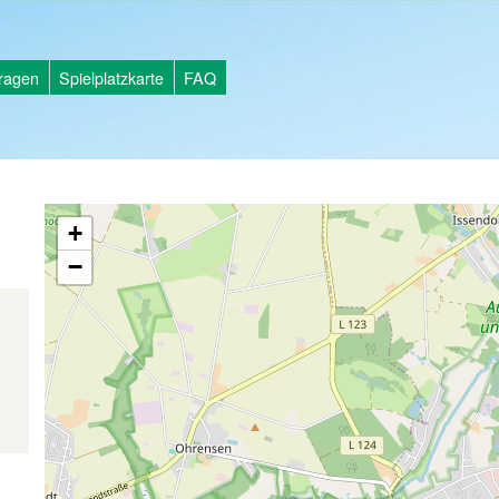
tragen
Spielplatzkarte
FAQ
+
−