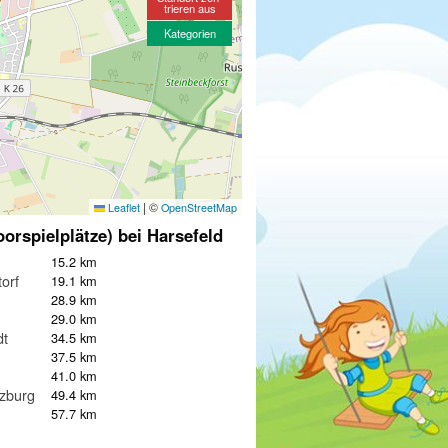
trieren aus
Kategorien
|
©
Leaflet
OpenStreetMap
oorspielplätze) bei Harsefeld
15.2 km
orf
19.1 km
28.9 km
29.0 km
dt
34.5 km
37.5 km
41.0 km
lzburg
49.4 km
57.7 km