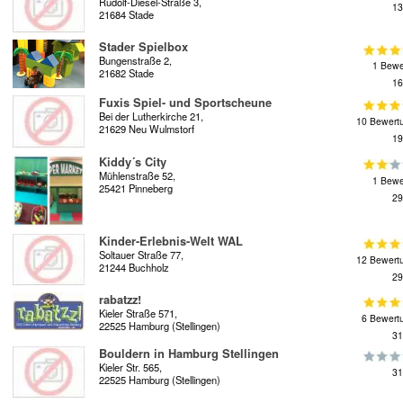
Rudolf-Diesel-Straße 3,
13
21684 Stade
Stader Spielbox
Bungenstraße 2,
1 Bewe
21682 Stade
16
Fuxis Spiel- und Sportscheune
Bei der Lutherkirche 21,
10 Bewert
21629 Neu Wulmstorf
19
Kiddy´s City
Mühlenstraße 52,
1 Bewe
25421 Pinneberg
29
Kinder-Erlebnis-Welt WAL
Soltauer Straße 77,
12 Bewert
21244 Buchholz
29
rabatzz!
Kieler Straße 571,
6 Bewert
22525 Hamburg (Stellingen)
31
Bouldern in Hamburg Stellingen
Kieler Str. 565,
31
22525 Hamburg (Stellingen)