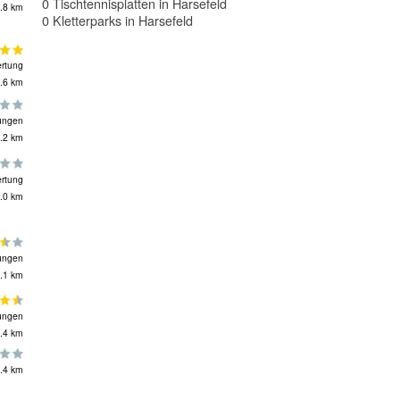
0 Tischtennisplatten in Harsefeld
.8 km
0 Kletterparks in Harsefeld
rtung
.6 km
ungen
.2 km
rtung
.0 km
ungen
.1 km
ungen
.4 km
.4 km