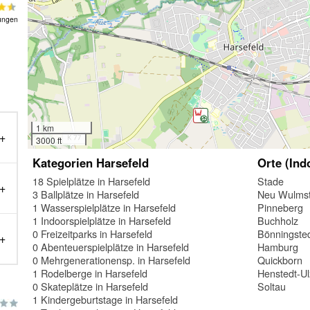
ungen
1 km
3000 ft
Kategorien Harsefeld
Orte (Ind
18 Spielplätze in Harsefeld
Stade
3 Ballplätze in Harsefeld
Neu Wulmst
1 Wasserspielplätze in Harsefeld
Pinneberg
1 Indoorspielplätze in Harsefeld
Buchholz
0 Freizeitparks in Harsefeld
Bönningste
0 Abenteuerspielplätze in Harsefeld
Hamburg
0 Mehrgenerationensp. in Harsefeld
Quickborn
1 Rodelberge in Harsefeld
Henstedt-U
0 Skateplätze in Harsefeld
Soltau
1 Kindergeburtstage in Harsefeld