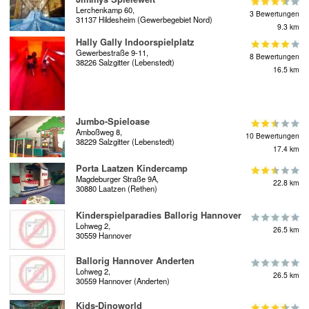
Lerchenkamp 60,
3 Bewertungen
31137 Hildesheim (Gewerbegebiet Nord)
9.3 km
Hally Gally Indoorspielplatz
Gewerbestraße 9-11,
8 Bewertungen
38226 Salzgitter (Lebenstedt)
16.5 km
Jumbo-Spieloase
Amboßweg 8,
10 Bewertungen
38229 Salzgitter (Lebenstedt)
17.4 km
Porta Laatzen Kindercamp
Magdeburger Straße 9A,
22.8 km
30880 Laatzen (Rethen)
Kinderspielparadies Ballorig Hannover
Lohweg 2,
26.5 km
30559 Hannover
Ballorig Hannover Anderten
Lohweg 2,
26.5 km
30559 Hannover (Anderten)
Kids-Dinoworld