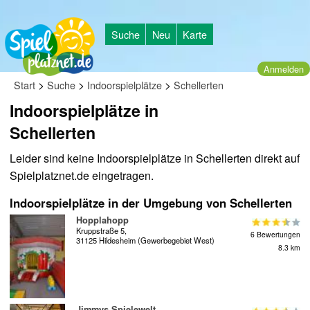
Suche
Neu
Karte
Anmelden
>
>
>
Start
Suche
Indoorspielplätze
Schellerten
Indoorspielplätze in
Schellerten
Leider sind keine Indoorspielplätze in Schellerten direkt auf
Spielplatznet.de eingetragen.
Indoorspielplätze in der Umgebung von Schellerten
Hopplahopp
Kruppstraße 5,
6 Bewertungen
31125 Hildesheim (Gewerbegebiet West)
8.3 km
Jimmys Spielewelt