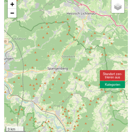
+
−
Standort zen-
trieren aus
Kategorien
3 km