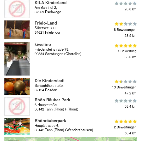
KILA Kinderland
Am Bahnhof 2,
26.0 km
37269 Eschwege
Frielo-Land
Silbersee 300,
8 Bewertungen
34621 Frielendorf
28.5 km
kiwelino
Friedensteinstraße 78,
1 Bewertung
99834 Gerstungen (Oberellen)
38.6 km
Die Kinderstadt
Schlachthofstraße,
13 Bewertungen
37124 Rosdorf
47.2 km
Rhön Räuber Park
6 Hauptstraße,
58.4 km
36142 Tann (Rhön) ((Rhön))
Rhönräuberpark
Hauptstrasse 6,
2 Bewertungen
36142 Tann (Rhön) (Wendershausen)
58.4 km