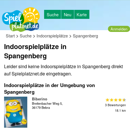
Suche
Neu
Karte
Anmelden
>
>
>
Start
Suche
Indoorspielplätze
Spangenberg
Indoorspielplätze in
Spangenberg
Leider sind keine Indoorspielplätze in Spangenberg direkt
auf Spielplatznet.de eingetragen.
Indoorspielplätze in der Umgebung von
Spangenberg
Biberino
Breitenbacher Weg 5,
3 Bewertungen
36179 Bebra
18.1 km