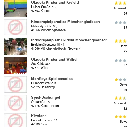
Okidoki Kinderland Krefeld
Hülser Straße 770,
9 Bewert
47803 Krefeld
25
Kinderspielparadies Mönchengladbach
Malmedyer Str. 18,
25
41066 Mönchengladbach
Indoorspielplatz Okidoki Mönchengladbach
Broichmühlenweg 40-44,
1 Bewe
41066 Mönchengladbach (Neuwerk)
25
Okidoki Kinderland Willich
Am Kuhbusch,
27
47877 Willich
MonKeys Spielparadies
Humboldtstraße 3,
1 Bewe
52525 Heinsberg
30
Spiel-Dschungel
Oststraße 15,
5 Bewert
47475 Kamp-Lintfort
32
Kleoland
Pannofenstraße 11,
1 Bewe
47533 Kleve
50