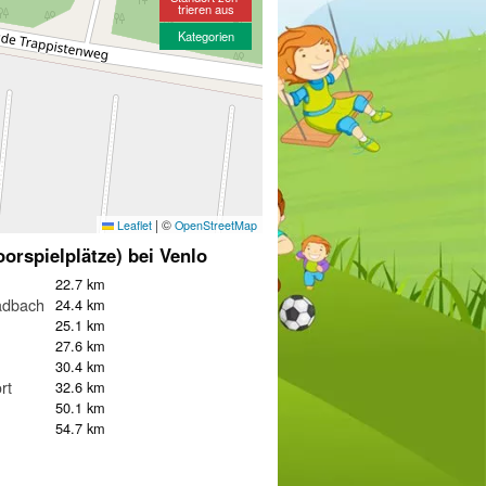
trieren aus
Kategorien
|
©
Leaflet
OpenStreetMap
oorspielplätze) bei Venlo
22.7 km
adbach
24.4 km
25.1 km
27.6 km
30.4 km
rt
32.6 km
50.1 km
54.7 km