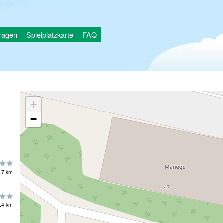
tragen
Spielplatzkarte
FAQ
+
−
.7 km
.4 km