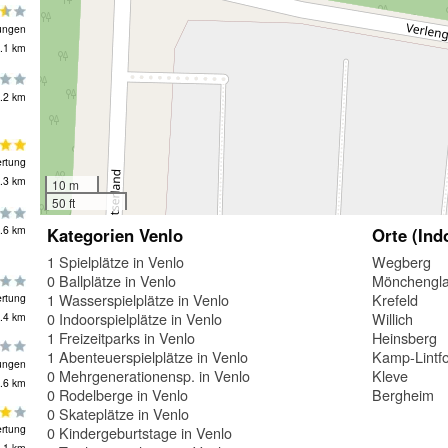
ungen
.1 km
.2 km
rtung
.3 km
10 m
50 ft
.6 km
Kategorien Venlo
Orte (Ind
1 Spielplätze in Venlo
Wegberg
0 Ballplätze in Venlo
Mönchengl
1 Wasserspielplätze in Venlo
Krefeld
rtung
0 Indoorspielplätze in Venlo
Willich
.4 km
1 Freizeitparks in Venlo
Heinsberg
1 Abenteuerspielplätze in Venlo
Kamp-Lintfo
ungen
0 Mehrgenerationensp. in Venlo
Kleve
.6 km
0 Rodelberge in Venlo
Bergheim
0 Skateplätze in Venlo
rtung
0 Kindergeburtstage in Venlo
.1 km