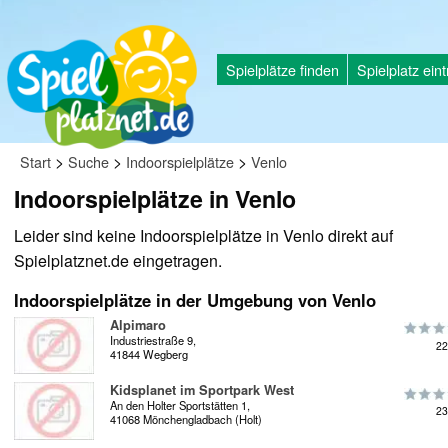
Spielplätze finden
Spielplatz ein
>
>
>
Start
Suche
Indoorspielplätze
Venlo
Indoorspielplätze in Venlo
Leider sind keine Indoorspielplätze in Venlo direkt auf
Spielplatznet.de eingetragen.
Indoorspielplätze in der Umgebung von Venlo
Alpimaro
Industriestraße 9,
22
41844 Wegberg
Kidsplanet im Sportpark West
An den Holter Sportstätten 1,
23
41068 Mönchengladbach (Holt)