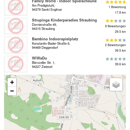
Family World - Indoor Spielscheune
Am Predigtstuhl,
1 Bewertung
94379 Sankt Englmar
17.8 km
Strupinga Kinderparadies Straubing
Dornierstraße 49,
9 Bewertungen
94315 Straubing
29.5 km
Bambino Indoorspielplatz
Konstantin-Bader-Straße 6,
2 Bewertungen
94469 Deggendorf
39.5 km
WiWaDu
Bärnzeller Str. 1,
39.6 km
94227 Zwiesel
+
−