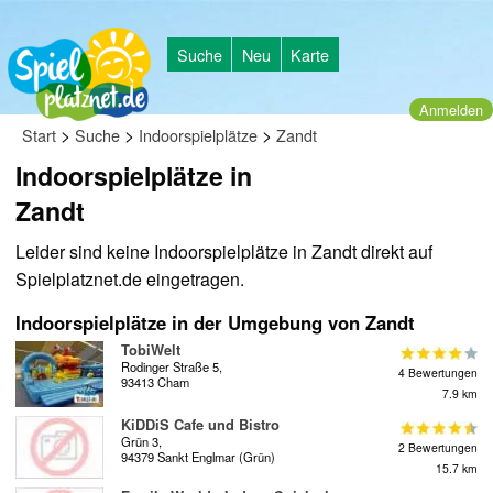
Suche
Neu
Karte
Anmelden
>
>
>
Start
Suche
Indoorspielplätze
Zandt
Indoorspielplätze in
Zandt
Leider sind keine Indoorspielplätze in Zandt direkt auf
Spielplatznet.de eingetragen.
Indoorspielplätze in der Umgebung von Zandt
TobiWelt
Rodinger Straße 5,
4 Bewertungen
93413 Cham
7.9 km
KiDDiS Cafe und Bistro
Grün 3,
2 Bewertungen
94379 Sankt Englmar (Grün)
15.7 km