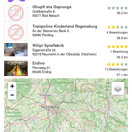
Ghupft wia Gsprunga
Goldtalstraße 8,
36.2 km
93077 Bad Abbach
Trampoline Kinderland Regensburg
An der Steinernen Bank 5,
4 Bewertungen
93080 Pentling
38.8 km
Wölpi Spielfabrik
Eggenstraße 24,
1 Bewertung
92318 Neumarkt in der Oberpfalz (Holzheim)
56.3 km
Erdino
Pennweg 21,
13 Bewertungen
85435 Erding
57.1 km
+
−