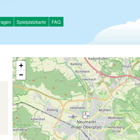
tragen
Spielplatzkarte
FAQ
+
−