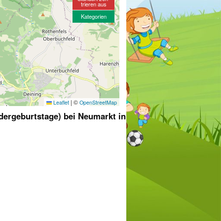
trieren aus
Kategorien
|
©
Leaflet
OpenStreetMap
dergeburtstage) bei Neumarkt in der Oberpfalz