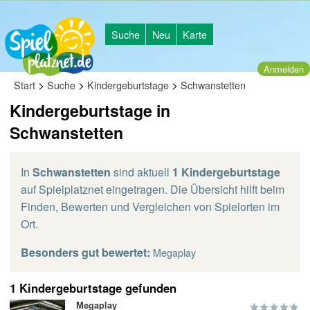
Suche
Neu
Karte
Anmelden
>
>
>
Start
Suche
Kindergeburtstage
Schwanstetten
Kindergeburtstage in
Schwanstetten
In
Schwanstetten
sind aktuell
1 Kindergeburtstage
auf Spielplatznet eingetragen. Die Übersicht hilft beim
Finden, Bewerten und Vergleichen von Spielorten im
Ort.
Besonders gut bewertet:
Megaplay
1 Kindergeburtstage gefunden
Megaplay