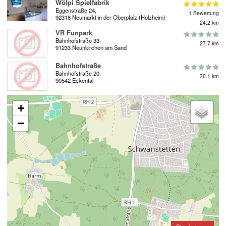
Wölpi Spielfabrik
Eggenstraße 24,
1 Bewertung
92318 Neumarkt in der Oberpfalz (Holzheim)
24.2 km
VR Funpark
Bahnhofstraße 33,
27.7 km
91233 Neunkirchen am Sand
Bahnhofstraße
Bahnhofstraße 20,
30.1 km
90542 Eckental
+
−