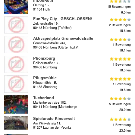
InDooRoth
Ostring 15,
15 Bewertungen
91154 Roth
6.5 km
FunPlay-City - GESCHLOSSEN!
Zeltnerstraße 19,
2 Bewertungen
90443 Nürnberg (Tafelhof)
15.6 km
Aktivspielplatz Grünewaldstraße
Grünewaldstraße 24a,
1 Bewertung
90408 Nürnberg (Gärten h.d.V.)
18.1 km
Phönixburg
Rollnerstraße 135,
1 Bewertung
90408 Nürnberg
18.3 km
Pflugsmühle
Pflugsmühle 1B,
1 Bewertung
91183 Abenberg
19.8 km
Tucherland
Marienbergstraße 102,
5 Bewertungen
90411 Nürnberg (Marienberg)
20.0 km
Spielorado Kinderwelt
Am Winkelsteig 11,
1 Bewertung
91207 Lauf an der Pegnitz
23.5 km