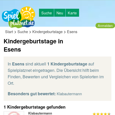
Suche
Neu
Karte
Anmelden
>
>
>
Start
Suche
Kindergeburtstage
Esens
Kindergeburtstage in
Esens
In
Esens
sind aktuell
1 Kindergeburtstage
auf
Spielplatznet eingetragen. Die Übersicht hilft beim
Finden, Bewerten und Vergleichen von Spielorten im
Ort.
Besonders gut bewertet:
Klabautermann
1 Kindergeburtstage gefunden
Klabautermann