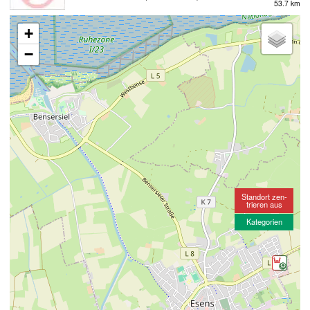
53.7 km
+
−
Standort zen-
trieren aus
Kategorien