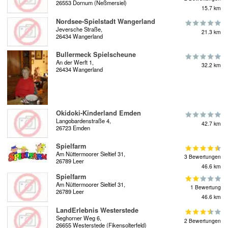
26553 Dornum (Neßmersiel)
15.7 km
Nordsee-Spielstadt Wangerland
Jeversche Straße,
21.3 km
26434 Wangerland
Bullermeck Spielscheune
An der Werft 1,
32.2 km
26434 Wangerland
Okidoki-Kinderland Emden
Langobardenstraße 4,
42.7 km
26723 Emden
Spielfarm
Am Nüttermoorer Sieltief 31,
3 Bewertungen
26789 Leer
46.6 km
Spielfarm
Am Nüttermoorer Sieltief 31,
1 Bewertung
26789 Leer
46.6 km
LandErlebnis Westerstede
Seghorner Weg 6,
2 Bewertungen
26655 Westerstede (Fikensolterfeld)