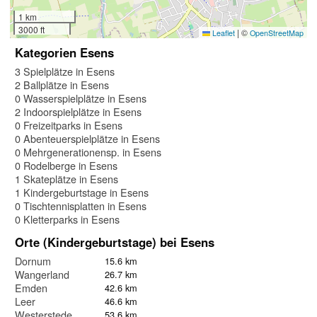
1 km
3000 ft
|
©
Leaflet
OpenStreetMap
Kategorien Esens
3 Spielplätze in Esens
2 Ballplätze in Esens
0 Wasserspielplätze in Esens
2 Indoorspielplätze in Esens
0 Freizeitparks in Esens
0 Abenteuerspielplätze in Esens
0 Mehrgenerationensp. in Esens
0 Rodelberge in Esens
1 Skateplätze in Esens
1 Kindergeburtstage in Esens
0 Tischtennisplatten in Esens
0 Kletterparks in Esens
Orte (Kindergeburtstage) bei Esens
Dornum
15.6 km
Wangerland
26.7 km
Emden
42.6 km
Leer
46.6 km
Westerstede
53.6 km