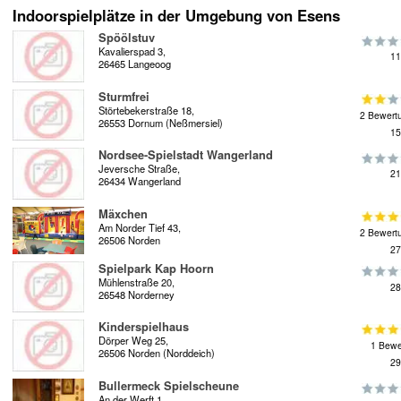
Indoorspielplätze in der Umgebung von Esens
Spöölstuv
Kavalierspad 3,
11
26465 Langeoog
Sturmfrei
Störtebekerstraße 18,
2 Bewert
26553 Dornum (Neßmersiel)
15
Nordsee-Spielstadt Wangerland
Jeversche Straße,
21
26434 Wangerland
Mäxchen
Am Norder Tief 43,
2 Bewert
26506 Norden
27
Spielpark Kap Hoorn
Mühlenstraße 20,
28
26548 Norderney
Kinderspielhaus
Dörper Weg 25,
1 Bewe
26506 Norden (Norddeich)
29
Bullermeck Spielscheune
An der Werft 1,