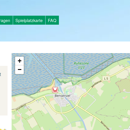
tragen
Spielplatzkarte
FAQ
+
−
t
d