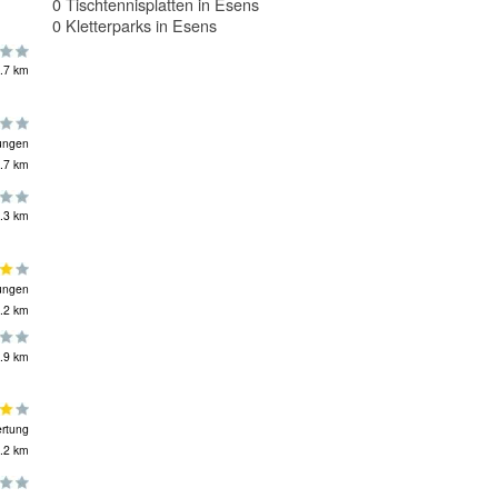
0 Tischtennisplatten in Esens
0 Kletterparks in Esens
.7 km
ungen
.7 km
.3 km
ungen
.2 km
.9 km
rtung
.2 km