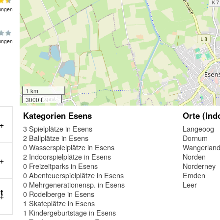
ungen
ungen
1 km
3000 ft
Kategorien Esens
Orte (Ind
3 Spielplätze in Esens
Langeoog
2 Ballplätze in Esens
Dornum
0 Wasserspielplätze in Esens
Wangerlan
2 Indoorspielplätze in Esens
Norden
0 Freizeitparks in Esens
Norderney
0 Abenteuerspielplätze in Esens
Emden
0 Mehrgenerationensp. in Esens
Leer
t
0 Rodelberge in Esens
1 Skateplätze in Esens
1 Kindergeburtstage in Esens