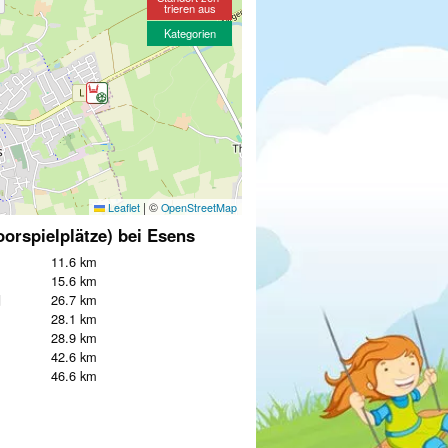
trieren aus
Kategorien
|
©
Leaflet
OpenStreetMap
oorspielplätze) bei Esens
11.6 km
15.6 km
d
26.7 km
28.1 km
28.9 km
42.6 km
46.6 km