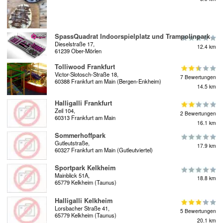
SpassQuadrat Indoorspielplatz und Trampolinpark
Dieselstraße 17,
12.4 km
61239 Ober-Mörlen
Tolliwood Frankfurt
Victor-Slotosch-Straße 18,
7 Bewertungen
60388 Frankfurt am Main (Bergen-Enkheim)
14.5 km
Halligalli Frankfurt
Zeil 104,
2 Bewertungen
60313 Frankfurt am Main
16.1 km
Sommerhoffpark
Gutleutstraße,
17.9 km
60327 Frankfurt am Main (Gutleutviertel)
Sportpark Kelkheim
Mainblick 51A,
18.8 km
65779 Kelkheim (Taunus)
Halligalli Kelkheim
Lorsbacher Straße 41,
5 Bewertungen
65779 Kelkheim (Taunus)
20.1 km