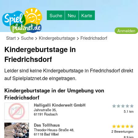
Suche
Neu
Karte
Anmelden
>
>
>
Start
Suche
Kindergeburtstage
Friedrichsdorf
Kindergeburtstage in
Friedrichsdorf
Leider sind keine Kindergeburtstage in Friedrichsdorf direkt
auf Spielplatznet.de eingetragen.
Kindergeburtstage in der Umgebung von
Friedrichsdorf
Halligalli Kinderwelt GmbH
Jahnstraße 35,
5.1 km
61191 Rosbach
Das Tolllhaus
Theodor-Heuss-Straße 48,
2 Bewertungen
61118 Bad Vilbel
8.9 km