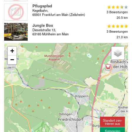
Pflugspfad
Kegelbahn,
3 Bewertungen
65931 Frankfurt am Main (Zeilsheim)
20.5 km
Jungle Box
Dieselstraße 13,
3 Bewertungen
63165 Mühlheim am Main
21.0 km
+
−
Standort zen-
trieren aus
Kategorien