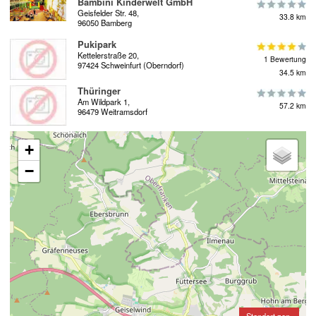
Bambini Kinderwelt GmbH
Geisfelder Str. 48,
33.8 km
96050 Bamberg
Pukipark
Kettelerstraße 20,
1 Bewertung
97424 Schweinfurt (Oberndorf)
34.5 km
Thüringer
Am Wildpark 1,
57.2 km
96479 Weitramsdorf
+
−
Standort zen-