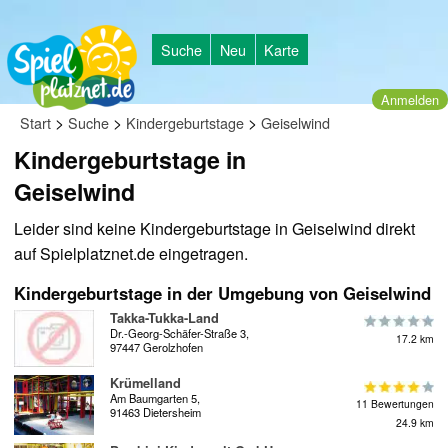
Suche
Neu
Karte
Anmelden
>
>
>
Start
Suche
Kindergeburtstage
Geiselwind
Kindergeburtstage in
Geiselwind
Leider sind keine Kindergeburtstage in Geiselwind direkt
auf Spielplatznet.de eingetragen.
Kindergeburtstage in der Umgebung von Geiselwind
Takka-Tukka-Land
Dr.-Georg-Schäfer-Straße 3,
17.2 km
97447 Gerolzhofen
Krümelland
Am Baumgarten 5,
11 Bewertungen
91463 Dietersheim
24.9 km