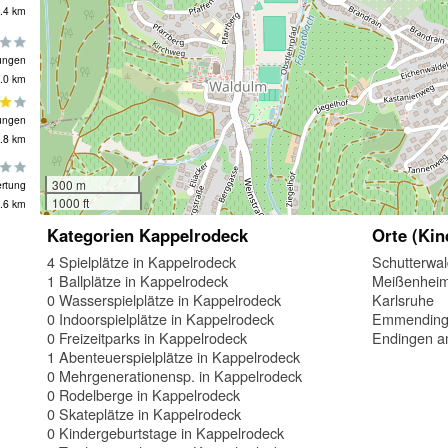
.4 km
ungen
.0 km
ungen
.8 km
300 m
rtung
1000 ft
.6 km
Kategorien Kappelrodeck
Orte (Kin
4 Spielplätze in Kappelrodeck
Schutterwa
1 Ballplätze in Kappelrodeck
Meißenhei
0 Wasserspielplätze in Kappelrodeck
Karlsruhe
0 Indoorspielplätze in Kappelrodeck
Emmendin
0 Freizeitparks in Kappelrodeck
Endingen a
1 Abenteuerspielplätze in Kappelrodeck
0 Mehrgenerationensp. in Kappelrodeck
0 Rodelberge in Kappelrodeck
0 Skateplätze in Kappelrodeck
0 Kindergeburtstage in Kappelrodeck