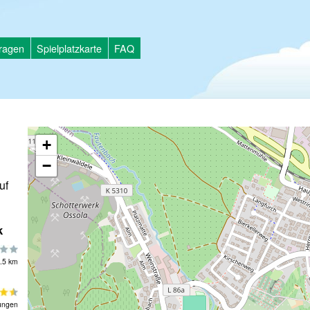
tragen
Spielplatzkarte
FAQ
+
−
uf
k
.5 km
ungen