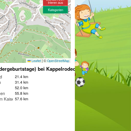
trieren aus
Kategorien
|
©
Leaflet
OpenStreetMap
dergeburtstage) bei Kappelrodeck
ld
21.4 km
m
31.4 km
52.0 km
gen
55.8 km
m Kaiserstuhl
57.6 km