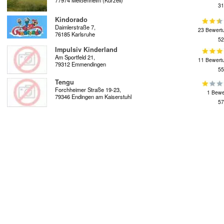
31
Kindorado
Daimlerstraße 7,
23 Bewert
76185 Karlsruhe
52
Impulsiv Kinderland
Am Sportfeld 21,
11 Bewert
79312 Emmendingen
55
Tengu
Forchheimer Straße 19-23,
1 Bewe
79346 Endingen am Kaiserstuhl
57