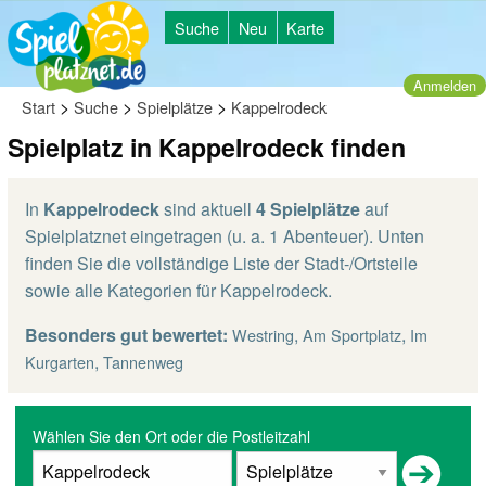
Suche
Neu
Karte
Anmelden
>
>
>
Start
Suche
Spielplätze
Kappelrodeck
Spielplatz in Kappelrodeck finden
In
Kappelrodeck
sind aktuell
4 Spielplätze
auf
Spielplatznet eingetragen (u. a. 1 Abenteuer). Unten
finden Sie die vollständige Liste der Stadt-/Ortsteile
sowie alle Kategorien für Kappelrodeck.
Besonders gut bewertet:
,
,
Westring
Am Sportplatz
Im
,
Kurgarten
Tannenweg
Wählen Sie den Ort oder die Postleitzahl