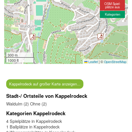
OSM Spiel-
plätze aus
Kategorien
300 m
1000 ft
|
©
Leaflet
OpenStreetMap
Kappelrodeck auf großer Karte anzeigen...
Stadt-/ Ortsteile von Kappelrodeck
Waldulm (2)
Ohne (2)
Kategorien Kappelrodeck
4 Spielplätze in Kappelrodeck
1 Ballplätze in Kappelrodeck