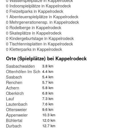
0 Wasserspielplätze in Kappelrodeck
0 Indoorspielplätze in Kappelrodeck
0 Freizeitparks in Kappelrodeck
1 Abenteuerspielplätze in Kappelrodeck
0 Mehrgenerationensp. in Kappelrodeck
0 Rodelberge in Kappelrodeck
0 Skateplätze in Kappelrodeck
0 Kindergeburtstage in Kappelrodeck
0 Tischtennisplatten in Kappelrodeck
0 Kletterparks in Kappelrodeck
Orte (Spielplätze) bei Kappelrodeck
Sasbachwalden
3.8 km
Ottenhöfen Im Schwarzwald
4.4 km
Sasbach
5.4 km
Renchen
5.7 km
Achern
5.8 km
Oberkirch
6.8 km
Lauf
7.3 km
Lautenbach
7.6 km
Ottersweier
9.6 km
Appenweier
10.3 km
Bühlertal
12.0 km
Durbach
12.7 km