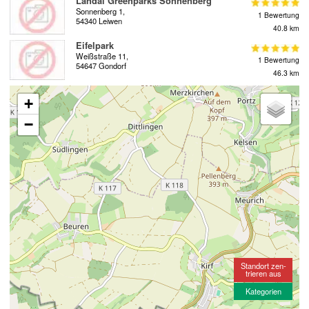
Landal Greenparks Sonnenberg
Sonnenberg 1,
1 Bewertung
54340 Leiwen
40.8 km
Eifelpark
Weißstraße 11,
1 Bewertung
54647 Gondorf
46.3 km
+
−
Standort zen-
trieren aus
Kategorien