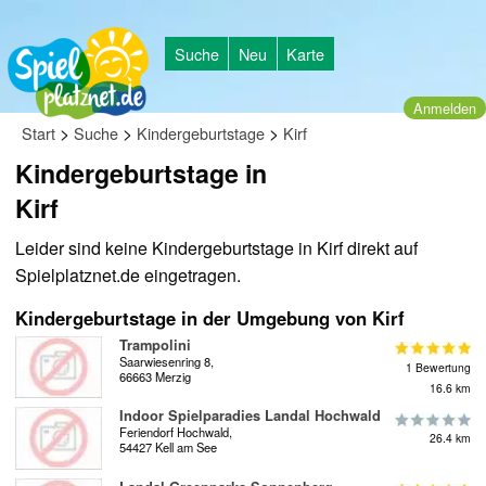
Suche
Neu
Karte
Anmelden
>
>
>
Start
Suche
Kindergeburtstage
Kirf
Kindergeburtstage in
Kirf
Leider sind keine Kindergeburtstage in Kirf direkt auf
Spielplatznet.de eingetragen.
Kindergeburtstage in der Umgebung von Kirf
Trampolini
Saarwiesenring 8,
1 Bewertung
66663 Merzig
16.6 km
Indoor Spielparadies Landal Hochwald
Feriendorf Hochwald,
26.4 km
54427 Kell am See