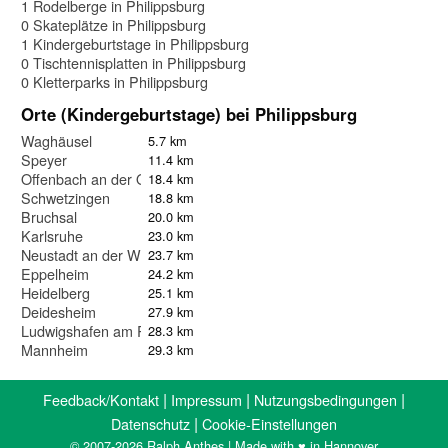
1 Rodelberge in Philippsburg
0 Skateplätze in Philippsburg
1 Kindergeburtstage in Philippsburg
0 Tischtennisplatten in Philippsburg
0 Kletterparks in Philippsburg
Orte (Kindergeburtstage) bei Philippsburg
Waghäusel
5.7 km
Speyer
11.4 km
Offenbach an der Queich
18.4 km
Schwetzingen
18.8 km
Bruchsal
20.0 km
Karlsruhe
23.0 km
Neustadt an der Weinstraße
23.7 km
Eppelheim
24.2 km
Heidelberg
25.1 km
Deidesheim
27.9 km
Ludwigshafen am Rhein
28.3 km
Mannheim
29.3 km
|
|
|
Feedback/Kontakt
Impressum
Nutzungsbedingungen
|
Datenschutz
Cookie-Einstellungen
© 2007-2026 Ralph Anthes | Made with ♥ in Hannover