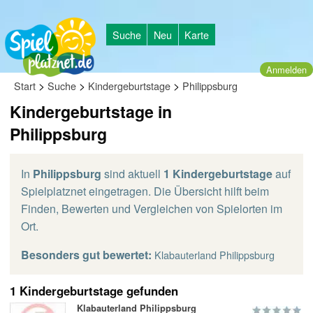
Suche
Neu
Karte
Anmelden
>
>
>
Start
Suche
Kindergeburtstage
Philippsburg
Kindergeburtstage in
Philippsburg
In
Philippsburg
sind aktuell
1 Kindergeburtstage
auf
Spielplatznet eingetragen. Die Übersicht hilft beim
Finden, Bewerten und Vergleichen von Spielorten im
Ort.
Besonders gut bewertet:
Klabauterland Philippsburg
1 Kindergeburtstage gefunden
Klabauterland Philippsburg