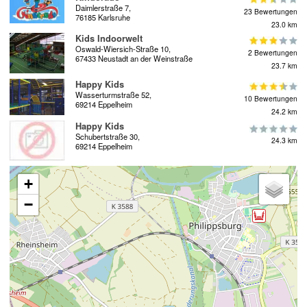
Daimlerstraße 7,
23 Bewertungen
76185 Karlsruhe
23.0 km
Kids Indoorwelt
Oswald-Wiersich-Straße 10,
2 Bewertungen
67433 Neustadt an der Weinstraße
23.7 km
Happy Kids
Wasserturmstraße 52,
10 Bewertungen
69214 Eppelheim
24.2 km
Happy Kids
Schubertstraße 30,
24.3 km
69214 Eppelheim
+
−