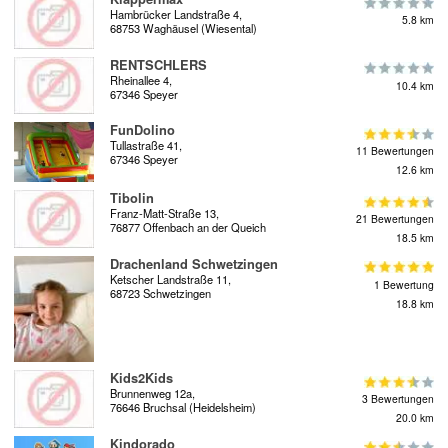
Hambrücker Landstraße 4,
5.8 km
68753 Waghäusel (Wiesental)
RENTSCHLERS
Rheinallee 4,
10.4 km
67346 Speyer
FunDolino
Tullastraße 41,
11 Bewertungen
67346 Speyer
12.6 km
Tibolin
Franz-Matt-Straße 13,
21 Bewertungen
76877 Offenbach an der Queich
18.5 km
Drachenland Schwetzingen
Ketscher Landstraße 11,
1 Bewertung
68723 Schwetzingen
18.8 km
Kids2Kids
Brunnenweg 12a,
3 Bewertungen
76646 Bruchsal (Heidelsheim)
20.0 km
Kindorado